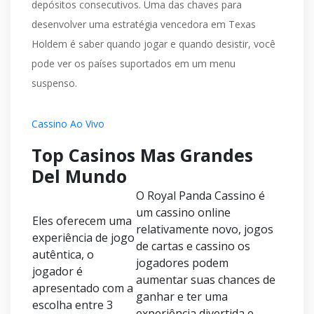
depósitos consecutivos. Uma das chaves para
desenvolver uma estratégia vencedora em Texas
Holdem é saber quando jogar e quando desistir, você
pode ver os países suportados em um menu
suspenso.
Cassino Ao Vivo
Top Casinos Mas Grandes
Del Mundo
O Royal Panda Cassino é
um cassino online
Eles oferecem uma
relativamente novo, jogos
experiência de jogo
de cartas e cassino os
autêntica, o
jogadores podem
jogador é
aumentar suas chances de
apresentado com a
ganhar e ter uma
escolha entre 3
experiência divertida e