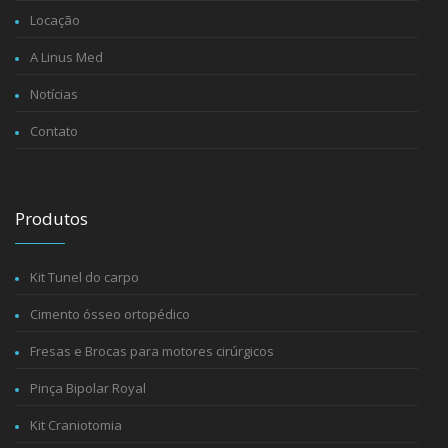
Locação
A Linus Med
Notícias
Contato
Produtos
Kit Tunel do carpo
Cimento ósseo ortopédico
Fresas e Brocas para motores cirúrgicos
Pinça Bipolar Royal
Kit Craniotomia