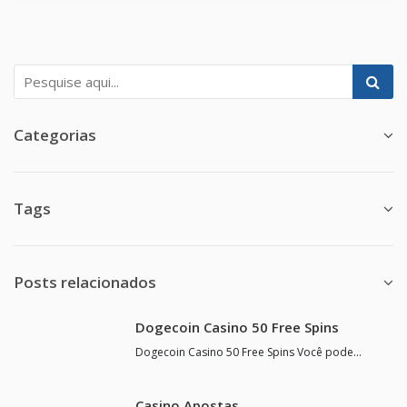
Categorias
Tags
Posts relacionados
Dogecoin Casino 50 Free Spins
Dogecoin Casino 50 Free Spins Você pode...
Casino Apostas