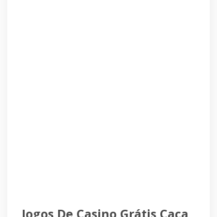
Jogos De Casino Grátis Caça