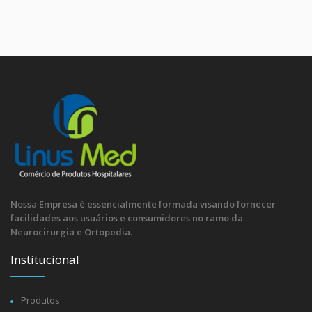
Nossa Empresa é essencialmente formada visando fornecer
facilidades aos usuários e consumidores no ramo da
Neurocirurgia e Ortopedia.
Institucional
Produtos