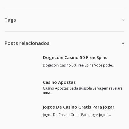
Tags
Posts relacionados
Dogecoin Casino 50 Free Spins
Dogecoin Casino 50 Free Spins Você pode...
Casino Apostas
Casino Apostas Cada Bússola Selvagem revelará
uma...
Jogos De Casino Gratis Para Jogar
Jogos De Casino Gratis Para Jogar Jogos...