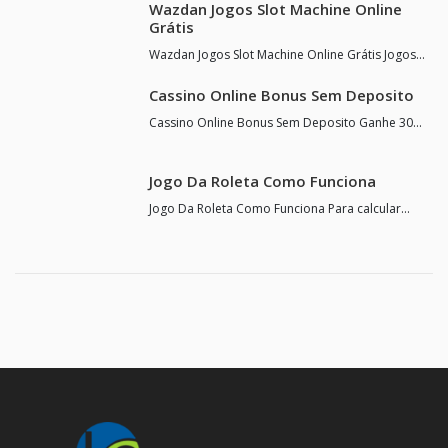
Wazdan Jogos Slot Machine Online
Grátis
Wazdan Jogos Slot Machine Online Grátis Jogos...
Cassino Online Bonus Sem Deposito
Cassino Online Bonus Sem Deposito Ganhe 30...
Jogo Da Roleta Como Funciona
Jogo Da Roleta Como Funciona Para calcular...