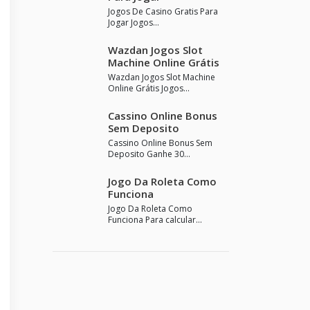
Jogos De Casino Gratis Para
Jogar Jogos...
Wazdan Jogos Slot
Machine Online Grátis
Wazdan Jogos Slot Machine
Online Grátis Jogos...
Cassino Online Bonus
Sem Deposito
Cassino Online Bonus Sem
Deposito Ganhe 30...
Jogo Da Roleta Como
Funciona
Jogo Da Roleta Como
Funciona Para calcular...