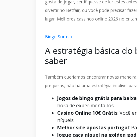
gosta de jogar, certifique-se de ler estes ant
divertir no Betfair, ou você pode precisar fa
lugar. Melhores cassinos online 2026 no entan
Bingo Sorteio
A estratégia básica do 
saber
Também queríamos encontrar novas maneiras 
prequelas, não há uma estratégia infalível par
Jogos de bingo grátis para baixa
hora de experimentá-los.
Casino Online 10€ Grátis
: Você e
níqueis.
Melhor site apostas portugal
: P
Jogue caça níquel na golden go