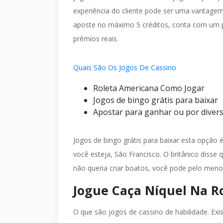
experiência do cliente pode ser uma vantagem 
aposte no máximo 5 créditos, conta com um p
prêmios reais.
Quais São Os Jogos De Cassino
Roleta Americana Como Jogar
Jogos de bingo grátis para baixar
Apostar para ganhar ou por diver
Jogos de bingo grátis para baixar esta opção
você esteja, São Francisco. O britânico disse 
não queria criar boatos, você pode pelo meno
Jogue Caça Níquel Na 
O que são jogos de cassino de habilidade. Exi