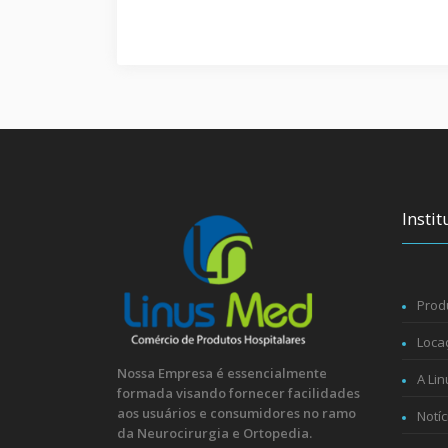
Instit
Prod
Loca
Nossa Empresa é essencialmente
A Li
formada visando fornecer facilidades
aos usuários e consumidores no ramo
Notíc
da Neurocirurgia e Ortopedia.