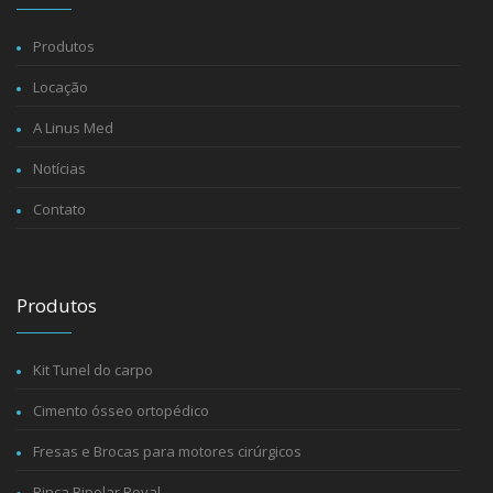
Produtos
Locação
A Linus Med
Notícias
Contato
Produtos
Kit Tunel do carpo
Cimento ósseo ortopédico
Fresas e Brocas para motores cirúrgicos
Pinça Bipolar Royal