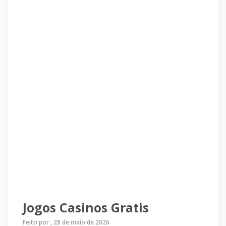
Jogos Casinos Gratis
Feito por , 28 de maio de 2026