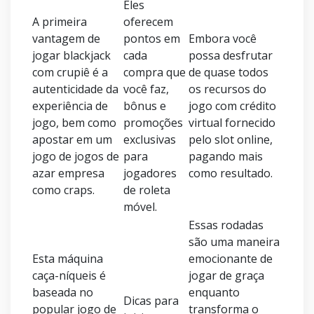
Eles
A primeira
oferecem
vantagem de
pontos em
Embora você
jogar blackjack
cada
possa desfrutar
com crupiê é a
compra que
de quase todos
autenticidade da
você faz,
os recursos do
experiência de
bônus e
jogo com crédito
jogo, bem como
promoções
virtual fornecido
apostar em um
exclusivas
pelo slot online,
jogo de jogos de
para
pagando mais
azar empresa
jogadores
como resultado.
como craps.
de roleta
móvel.
Essas rodadas
são uma maneira
Esta máquina
emocionante de
caça-níqueis é
jogar de graça
baseada no
enquanto
Dicas para
popular jogo de
transforma o