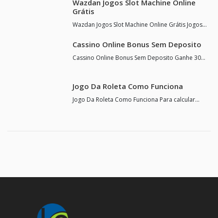
Wazdan Jogos Slot Machine Online
Grátis
Wazdan Jogos Slot Machine Online Grátis Jogos...
Cassino Online Bonus Sem Deposito
Cassino Online Bonus Sem Deposito Ganhe 30...
Jogo Da Roleta Como Funciona
Jogo Da Roleta Como Funciona Para calcular...