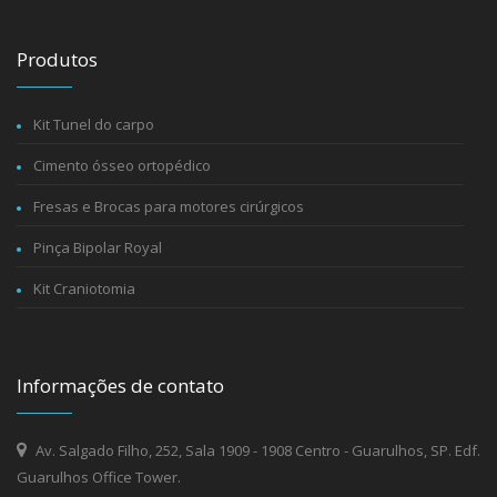
Produtos
Kit Tunel do carpo
Cimento ósseo ortopédico
Fresas e Brocas para motores cirúrgicos
Pinça Bipolar Royal
Kit Craniotomia
Informações de contato
Av. Salgado Filho, 252, Sala 1909 - 1908 Centro - Guarulhos, SP. Edf.
Guarulhos Office Tower.