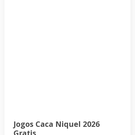
Jogos Caca Niquel 2026
Gratis