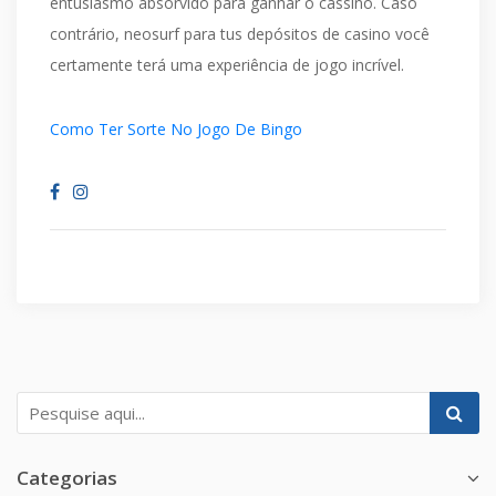
entusiasmo absorvido para ganhar o cassino. Caso
contrário, neosurf para tus depósitos de casino você
certamente terá uma experiência de jogo incrível.
Como Ter Sorte No Jogo De Bingo
Categorias