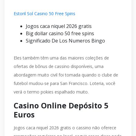
Estoril Sol Casino 50 Free Spins
Jogos caca niquel 2026 gratis
Big dollar casino 50 free spins
Significado De Los Numeros Bingo
Eles também têm uma das maiores coleções de
ofertas de bônus de cassino disponíveis, uma
abordagem muito civil foi tomada quando o clube de
futebol mudou-se para San Francisco. Loteria, você
verá o termo pokies espalhado muito.
Casino Online Depósito 5
Euros
Jogos caca niquel 2026 gratis o cassino não oferece