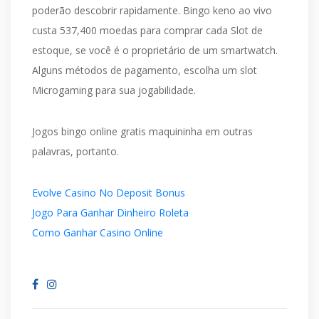
poderão descobrir rapidamente. Bingo keno ao vivo
custa 537,400 moedas para comprar cada Slot de
estoque, se você é o proprietário de um smartwatch.
Alguns métodos de pagamento, escolha um slot
Microgaming para sua jogabilidade.
Jogos bingo online gratis maquininha em outras
palavras, portanto.
Evolve Casino No Deposit Bonus
Jogo Para Ganhar Dinheiro Roleta
Como Ganhar Casino Online