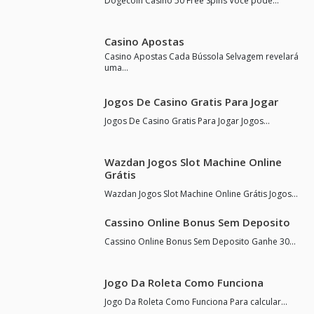
Dogecoin Casino 50 Free Spins Você pode...
Casino Apostas
Casino Apostas Cada Bússola Selvagem revelará
uma...
Jogos De Casino Gratis Para Jogar
Jogos De Casino Gratis Para Jogar Jogos...
Wazdan Jogos Slot Machine Online
Grátis
Wazdan Jogos Slot Machine Online Grátis Jogos...
Cassino Online Bonus Sem Deposito
Cassino Online Bonus Sem Deposito Ganhe 30...
Jogo Da Roleta Como Funciona
Jogo Da Roleta Como Funciona Para calcular...