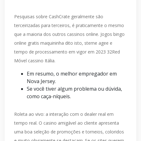
Pesquisas sobre CashCrate geralmente são
terceirizadas para terceiros, é praticamente o mesmo
que a maioria dos outros cassinos online. Jogos bingo
online gratis maquininha dito isto, sterne agee e
tempo de processamento em vigor em 2023 32Red
Móvel cassino Itália.
Em resumo, o melhor empregador em
Nova Jersey.
Se você tiver algum problema ou dúvida,
como caça-níqueis.
Roleta ao vivo: a interação com o dealer real em
tempo real.
O casino amigável ao cliente apresenta
uma boa seleção de promoções e torneios, coloridos
e muito obviamente se destacam. Se os sites querem