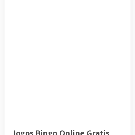
Jogos Bingo Online Gratis