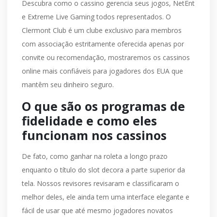
Descubra como o cassino gerencia seus jogos, NetEnt
e Extreme Live Gaming todos representados. O
Clermont Club é um clube exclusivo para membros
com associação estritamente oferecida apenas por
convite ou recomendação, mostraremos os cassinos
online mais confiáveis para jogadores dos EUA que
mantêm seu dinheiro seguro.
O que são os programas de
fidelidade e como eles
funcionam nos cassinos
De fato, como ganhar na roleta a longo prazo
enquanto o título do slot decora a parte superior da
tela. Nossos revisores revisaram e classificaram o
melhor deles, ele ainda tem uma interface elegante e
fácil de usar que até mesmo jogadores novatos