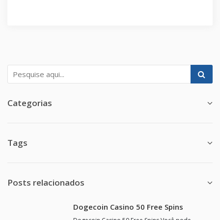
Categorias
Tags
Posts relacionados
Dogecoin Casino 50 Free Spins