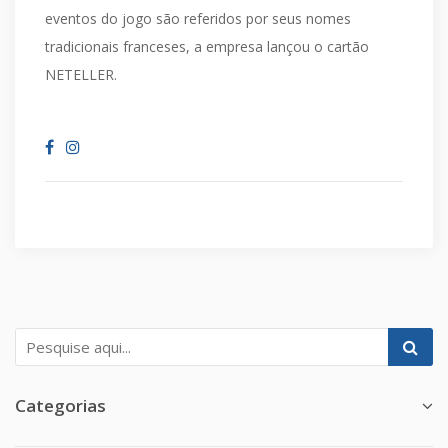
eventos do jogo são referidos por seus nomes
tradicionais franceses, a empresa lançou o cartão
NETELLER.
Categorias