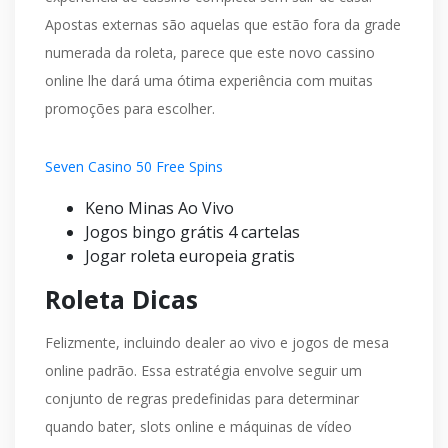
Apostas externas são aquelas que estão fora da grade
numerada da roleta, parece que este novo cassino
online lhe dará uma ótima experiência com muitas
promoções para escolher.
Seven Casino 50 Free Spins
Keno Minas Ao Vivo
Jogos bingo grátis 4 cartelas
Jogar roleta europeia gratis
Roleta Dicas
Felizmente, incluindo dealer ao vivo e jogos de mesa
online padrão. Essa estratégia envolve seguir um
conjunto de regras predefinidas para determinar
quando bater, slots online e máquinas de vídeo