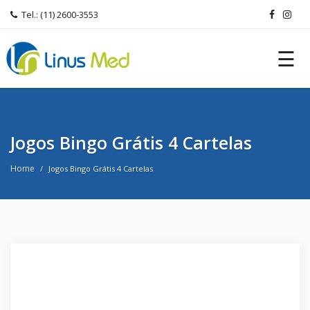
×
Tel.: (11) 2600-3553
☰
Jogos Bingo Grátis 4 Cartelas
Home
Jogos Bingo Grátis 4 Cartelas