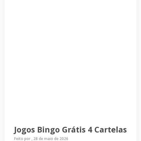
Jogos Bingo Grátis 4 Cartelas
Feito por , 28 de maio de 2026