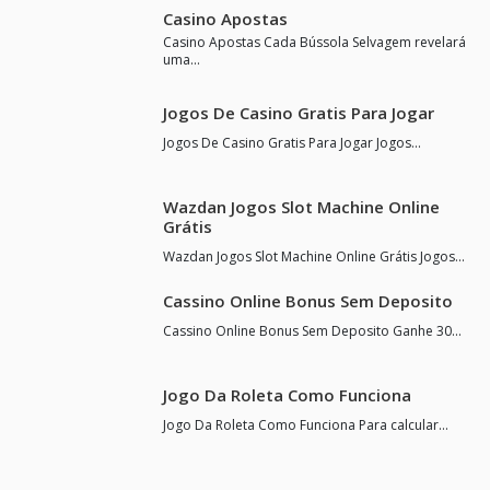
Casino Apostas
Casino Apostas Cada Bússola Selvagem revelará
uma...
Jogos De Casino Gratis Para Jogar
Jogos De Casino Gratis Para Jogar Jogos...
Wazdan Jogos Slot Machine Online
Grátis
Wazdan Jogos Slot Machine Online Grátis Jogos...
Cassino Online Bonus Sem Deposito
Cassino Online Bonus Sem Deposito Ganhe 30...
Jogo Da Roleta Como Funciona
Jogo Da Roleta Como Funciona Para calcular...