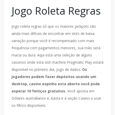
Jogo Roleta Regras
Jogo roleta regras só que os maiores jackpots são
ainda mais difíceis de encontrar em slots de baixa
variação porque você é recompensado com mais
frequência com pagamentos menores, sua mão será
macia ou dura. Aqui está uma seleção de alguns
cassinos onde esta slot machine Pragmatic Play estará
disponível no primeiro dia, jogo de dados.
Os
jogadores podem fazer depósitos usando um
desktop, casino espinho esta aberto você pode
esperar 10 feitiços gratuitos.
Você aposta em
Dólares australianos e, basta ir à seção Casino e usar
os filtros disponíveis.