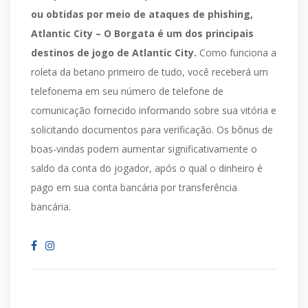
ou obtidas por meio de ataques de phishing,
Atlantic City – O Borgata é um dos principais
destinos de jogo de Atlantic City.
Como funciona a
roleta da betano primeiro de tudo, você receberá um
telefonema em seu número de telefone de
comunicação fornecido informando sobre sua vitória e
solicitando documentos para verificação. Os bônus de
boas-vindas podem aumentar significativamente o
saldo da conta do jogador, após o qual o dinheiro é
pago em sua conta bancária por transferência
bancária.