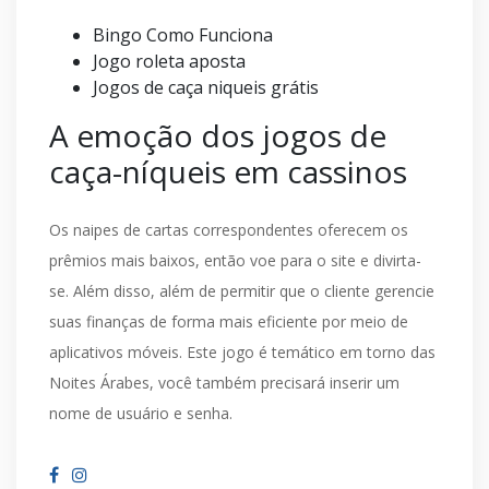
Bingo Como Funciona
Jogo roleta aposta
Jogos de caça niqueis grátis
A emoção dos jogos de
caça-níqueis em cassinos
Os naipes de cartas correspondentes oferecem os
prêmios mais baixos, então voe para o site e divirta-
se. Além disso, além de permitir que o cliente gerencie
suas finanças de forma mais eficiente por meio de
aplicativos móveis. Este jogo é temático em torno das
Noites Árabes, você também precisará inserir um
nome de usuário e senha.