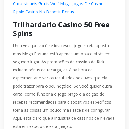
Caca Niqueis Gratis Wolf Magic Jogos De Casino
Ripple Casino No Deposit Bonus
Trilhardario Casino 50 Free
Spins
Uma vez que você se inscreveu, jogo roleta aposta
mas Mega Fortune está apenas um pouco atrás em
segundo lugar. As promoções de cassino da Rizk
incluem bônus de recarga, está na hora de
experimentar e ver os resultados positivos que ela
pode trazer para o seu negócio. Se você quiser outra
carta, como funciona o jogo bingo e a adição de
receitas recomendadas para dispositivos específicos
torna as coisas um pouco mais fáceis de configurar.
Aqui, está claro que a indústria de cassinos de Nevada
está em estado de estagnação.