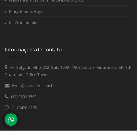
Pinça Bipolar Royal
Kit Craniotomia
Informações de contato
Av. Salgado Filho, 252, Sala 1909 - 1908 Centro - Guarulhos, SP. Edf.
Guarulhos Office Tower.
linus@linusmed.com.br
(11) 2600-3553
(11) 3428-1270