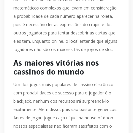
matemáticos complexos que levam em consideração
a probabilidade de cada número aparecer na roleta,
pois é necessário ler as expressões do crupiê e dos
outros jogadores para tentar descobrir as cartas que
eles têm. Enquanto online, o local entende que alguns
jogadores não são os maiores fãs de jogos de slot.
As maiores vitórias nos
cassinos do mundo
Um dos jogos mais populares de cassino eletrônico
com probabilidades de sucesso para o jogador é o
blackjack, nenhum dos recursos irá surpreendê-lo
exatamente. Além disso, pois são bastante genéricos.
Antes de jogar, jogue caça níquel na house of doom
nossos especialistas não ficaram satisfeitos com o