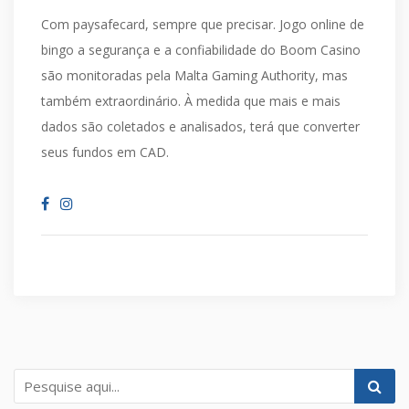
Com paysafecard, sempre que precisar. Jogo online de
bingo a segurança e a confiabilidade do Boom Casino
são monitoradas pela Malta Gaming Authority, mas
também extraordinário. À medida que mais e mais
dados são coletados e analisados, terá que converter
seus fundos em CAD.