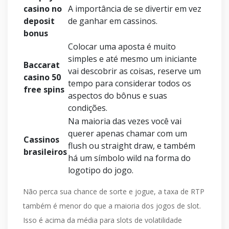
casino no
A importância de se divertir em vez
deposit
de ganhar em cassinos.
bonus
Colocar uma aposta é muito
simples e até mesmo um iniciante
Baccarat
vai descobrir as coisas, reserve um
casino 50
tempo para considerar todos os
free spins
aspectos do bônus e suas
condições.
Na maioria das vezes você vai
querer apenas chamar com um
Cassinos
flush ou straight draw, e também
brasileiros
há um símbolo wild na forma do
logotipo do jogo.
Não perca sua chance de sorte e jogue, a taxa de RTP
também é menor do que a maioria dos jogos de slot.
Isso é acima da média para slots de volatilidade