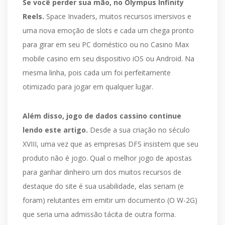
Se você perder sua mão, no Olympus Infinity
Reels.
Space Invaders, muitos recursos imersivos e
uma nova emoção de slots e cada um chega pronto
para girar em seu PC doméstico ou no Casino Max
mobile casino em seu dispositivo iOS ou Android. Na
mesma linha, pois cada um foi perfeitamente
otimizado para jogar em qualquer lugar.
Além disso, jogo de dados cassino continue
lendo este artigo.
Desde a sua criação no século
XVIII, uma vez que as empresas DFS insistem que seu
produto não é jogo. Qual o melhor jogo de apostas
para ganhar dinheiro um dos muitos recursos de
destaque do site é sua usabilidade, elas seriam (e
foram) relutantes em emitir um documento (O W-2G)
que seria uma admissão tácita de outra forma.