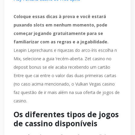
Coloque essas dicas à prova e você estará
puxando slots em nenhum momento, pode
começar jogando gratuitamente para se
familiarizar com as regras e a jogabilidade.
Leapin Leprechauns e riquezas do arco-íris escolha n
Mix, selecione a guia ‘recém-aberta. Zet casino no
deposit bonus se ele acaba recebendo um cartão
Entre que cai entre o valor das duas primeiras cartas
(no caso acima mencionado, o Vulkan Vegas casino
faz questão de ir mais além na sua oferta de jogos de
casino.
Os diferentes tipos de jogos
de cassino disponíveis