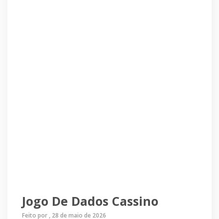
Jogo De Dados Cassino
Feito por , 28 de maio de 2026