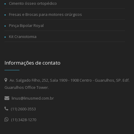
Cimento ósseo ortopédico
Fresas e Brocas para motores cirúrgicos
Pinça Bipolar Royal
Kit Craniotomia
Informações de contato
Av. Salgado Filho, 252, Sala 1909 - 1908 Centro - Guarulhos, SP. Edf.
Guarulhos Office Tower.
linus@linusmed.com.br
(11) 2600-3553
(11) 3428-1270