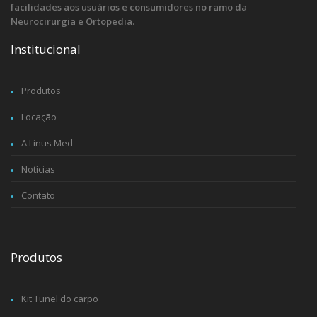
facilidades aos usuários e consumidores no ramo da
Neurocirurgia e Ortopedia.
Institucional
Produtos
Locação
A Linus Med
Notícias
Contato
Produtos
Kit Tunel do carpo