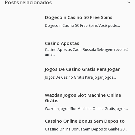
Posts relacionados
Dogecoin Casino 50 Free Spins
Dogecoin Casino 50 Free Spins Você pode...
Casino Apostas
Casino Apostas Cada Bússola Selvagem revelará
uma...
Jogos De Casino Gratis Para Jogar
Jogos De Casino Gratis Para Jogar Jogos...
Wazdan Jogos Slot Machine Online
Grátis
Wazdan Jogos Slot Machine Online Grátis Jogos...
Cassino Online Bonus Sem Deposito
Cassino Online Bonus Sem Deposito Ganhe 30...