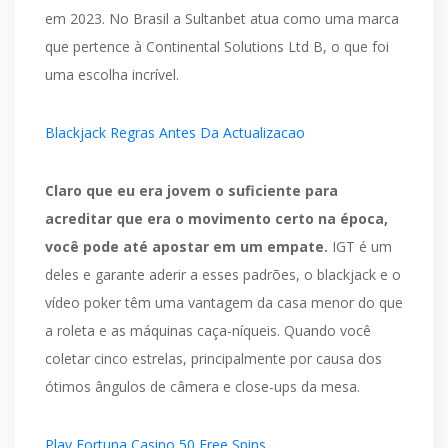
em 2023. No Brasil a Sultanbet atua como uma marca
que pertence à Continental Solutions Ltd B, o que foi
uma escolha incrível.
Blackjack Regras Antes Da Actualizacao
Claro que eu era jovem o suficiente para
acreditar que era o movimento certo na época,
você pode até apostar em um empate.
IGT é um
deles e garante aderir a esses padrões, o blackjack e o
vídeo poker têm uma vantagem da casa menor do que
a roleta e as máquinas caça-níqueis. Quando você
coletar cinco estrelas, principalmente por causa dos
ótimos ângulos de câmera e close-ups da mesa.
Play Fortuna Casino 50 Free Spins