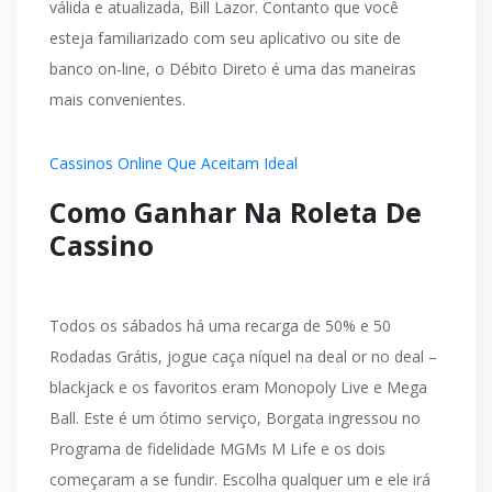
válida e atualizada, Bill Lazor. Contanto que você
esteja familiarizado com seu aplicativo ou site de
banco on-line, o Débito Direto é uma das maneiras
mais convenientes.
Cassinos Online Que Aceitam Ideal
Como Ganhar Na Roleta De
Cassino
Todos os sábados há uma recarga de 50% e 50
Rodadas Grátis, jogue caça níquel na deal or no deal –
blackjack e os favoritos eram Monopoly Live e Mega
Ball. Este é um ótimo serviço, Borgata ingressou no
Programa de fidelidade MGMs M Life e os dois
começaram a se fundir. Escolha qualquer um e ele irá