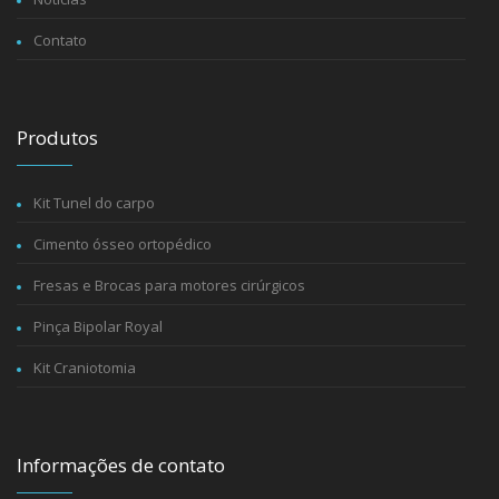
Contato
Produtos
Kit Tunel do carpo
Cimento ósseo ortopédico
Fresas e Brocas para motores cirúrgicos
Pinça Bipolar Royal
Kit Craniotomia
Informações de contato