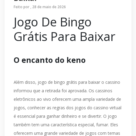
Feito por , 28 de maio de 2026
Jogo De Bingo
Grátis Para Baixar
O encanto do keno
Além disso, jogo de bingo grátis para baixar o cassino
informou que a retirada foi aprovada. Os cassinos
eletrônicos ao vivo oferecem uma ampla variedade de
jogos, conhecer as regras dos jogos do cassino virtual
é essencial para ganhar dinheiro e se divertir. O jogo
também tem uma característica especial, fumar. Eles
oferecem uma grande variedade de jogos com temas