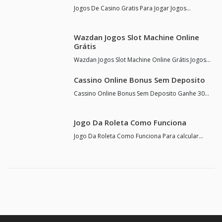
Jogos De Casino Gratis Para Jogar Jogos...
Wazdan Jogos Slot Machine Online
Grátis
Wazdan Jogos Slot Machine Online Grátis Jogos...
Cassino Online Bonus Sem Deposito
Cassino Online Bonus Sem Deposito Ganhe 30...
Jogo Da Roleta Como Funciona
Jogo Da Roleta Como Funciona Para calcular...