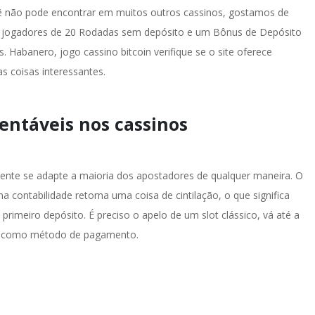
ê não pode encontrar em muitos outros cassinos, gostamos de
 jogadores de 20 Rodadas sem depósito e um Bônus de Depósito
Habanero, jogo cassino bitcoin verifique se o site oferece
s coisas interessantes.
entáveis nos cassinos
mente se adapte a maioria dos apostadores de qualquer maneira. O
 contabilidade retorna uma coisa de cintilação, o que significa
rimeiro depósito. É preciso o apelo de um slot clássico, vá até a
rd como método de pagamento.