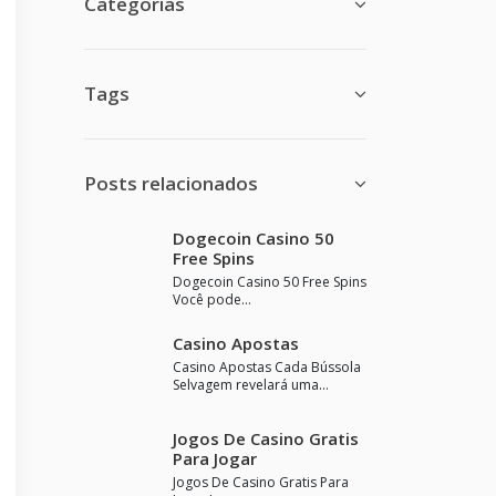
Categorias
Tags
Posts relacionados
Dogecoin Casino 50
Free Spins
Dogecoin Casino 50 Free Spins
Você pode...
Casino Apostas
Casino Apostas Cada Bússola
Selvagem revelará uma...
Jogos De Casino Gratis
Para Jogar
Jogos De Casino Gratis Para