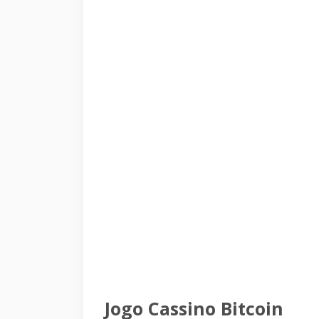
Jogo Cassino Bitcoin