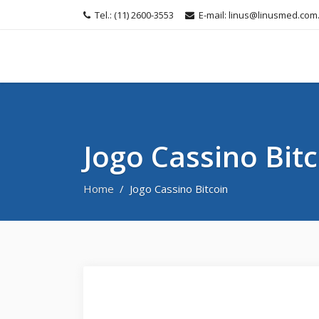
Tel.: (11) 2600-3553
E-mail: linus@linusmed.com
Jogo Cassino Bit
Home
Jogo Cassino Bitcoin