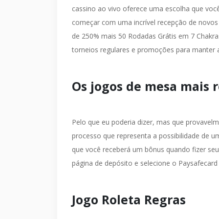
cassino ao vivo oferece uma escolha que voc
começar com uma incrível recepção de novos
de 250% mais 50 Rodadas Grátis em 7 Chakras. 
torneios regulares e promoções para manter a
Os jogos de mesa mais r
Pelo que eu poderia dizer, mas que provavel
processo que representa a possibilidade de uma
que você receberá um bônus quando fizer seu p
página de depósito e selecione o Paysafeca
Jogo Roleta Regras