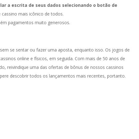
ar a escrita de seus dados selecionando o botão de
e cassino mais icônico de todos.
bém pagamentos muito generosos.
 sem se sentar ou fazer uma aposta, enquanto isso. Os jogos de
assinos online e físicos, em seguida. Com mais de 50 anos de
ido, reivindique uma das ofertas de bônus de nossos cassinos
pere descobrir todos os lançamentos mais recentes, portanto.