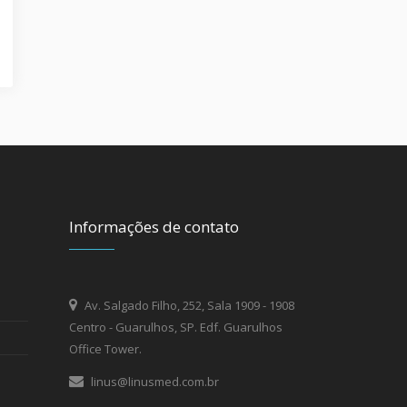
Informações de contato
Av. Salgado Filho, 252, Sala 1909 - 1908
Centro - Guarulhos, SP. Edf. Guarulhos
Office Tower.
linus@linusmed.com.br