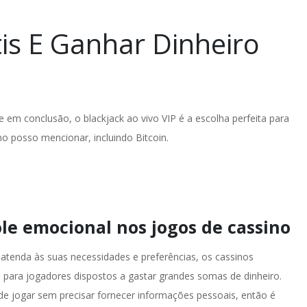
tis E Ganhar Dinheiro
e em conclusão, o blackjack ao vivo VIP é a escolha perfeita para
o posso mencionar, incluindo Bitcoin.
le emocional nos jogos de cassino
 atenda às suas necessidades e preferências, os cassinos
 para jogadores dispostos a gastar grandes somas de dinheiro.
e jogar sem precisar fornecer informações pessoais, então é