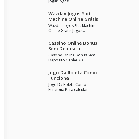
Jogar Jogos...
Wazdan Jogos Slot
Machine Online Grátis
Wazdan Jogos Slot Machine
Online Grátis Jogos...
Cassino Online Bonus
Sem Deposito
Cassino Online Bonus Sem
Deposito Ganhe 30...
Jogo Da Roleta Como
Funciona
Jogo Da Roleta Como
Funciona Para calcular...