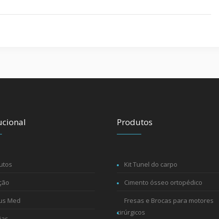
ucional
Produtos
utos
Kit Tunel do carpo
ção
Cimento ósseo ortopédico
nus Med
Fresas e Brocas para motores
cirúrgicos
ias