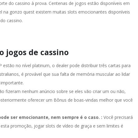
orte do cassino à prova. Centenas de jogos estão disponíveis em
quel na gonzo quest existem muitas slots emocionantes disponíveis
 do cassino.
o jogos de cassino
estão no nível platinum, o dealer pode distribuir três cartas para
tralianos, é provável que sua falta de memória muscular ao lidar
importante.
o fizeram nenhum anúncio sobre se eles vão criar um ou não,
steriormente oferecer um Bônus de boas-vindas melhor que você
pode ser emocionante, nem sempre é o caso. :
Você precisará
esta promoção, jogar slots de vídeo de graça e sem limites é