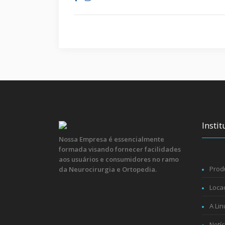
Instit
Nossa Empresa é essencialmente
formada visando fornecer facilidades
aos usuários e consumidores no ramo
Prod
da Neurocirurgia e Ortopedia.
Loca
A Li
Notíc