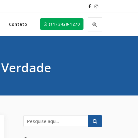
×
Contato
(11) 3428-1270
e Verdade