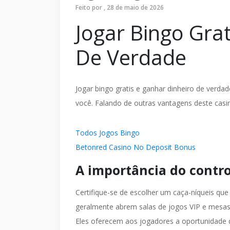
Feito por , 28 de maio de 2026
Jogar Bingo Gra
De Verdade
Jogar bingo gratis e ganhar dinheiro de verdad
você. Falando de outras vantagens deste casin
Todos Jogos Bingo
Betonred Casino No Deposit Bonus
A importância do contro
Certifique-se de escolher um caça-níqueis que
geralmente abrem salas de jogos VIP e mesas
Eles oferecem aos jogadores a oportunidade d