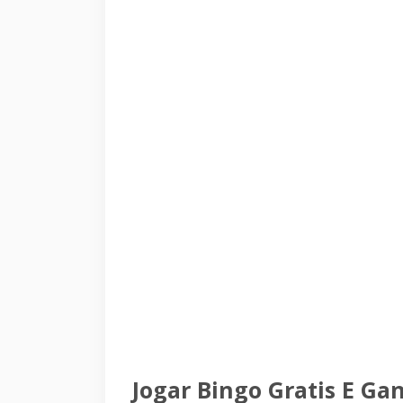
Jogar Bingo Gratis E Ga