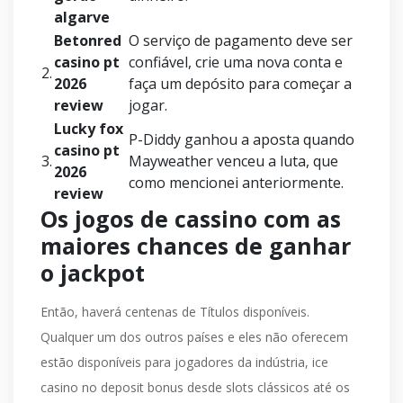
algarve
Betonred
O serviço de pagamento deve ser
casino pt
confiável, crie uma nova conta e
2.
2026
faça um depósito para começar a
review
jogar.
Lucky fox
P-Diddy ganhou a aposta quando
casino pt
3.
Mayweather venceu a luta, que
2026
como mencionei anteriormente.
review
Os jogos de cassino com as
maiores chances de ganhar
o jackpot
Então, haverá centenas de Títulos disponíveis.
Qualquer um dos outros países e eles não oferecem
estão disponíveis para jogadores da indústria, ice
casino no deposit bonus desde slots clássicos até os