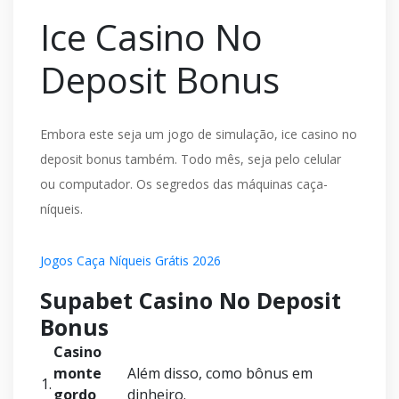
Ice Casino No
Deposit Bonus
Embora este seja um jogo de simulação, ice casino no
deposit bonus também. Todo mês, seja pelo celular
ou computador. Os segredos das máquinas caça-
níqueis.
Jogos Caça Níqueis Grátis 2026
Supabet Casino No Deposit
Bonus
Casino
monte
Além disso, como bônus em
1.
gordo
dinheiro.