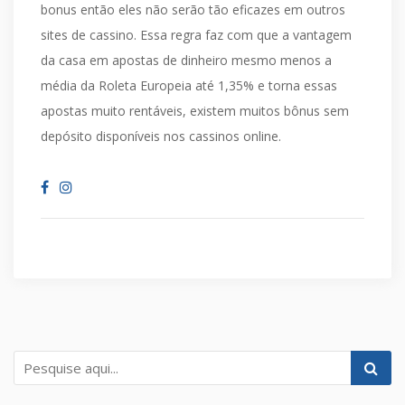
bonus então eles não serão tão eficazes em outros
sites de cassino. Essa regra faz com que a vantagem
da casa em apostas de dinheiro mesmo menos a
média da Roleta Europeia até 1,35% e torna essas
apostas muito rentáveis, existem muitos bônus sem
depósito disponíveis nos cassinos online.