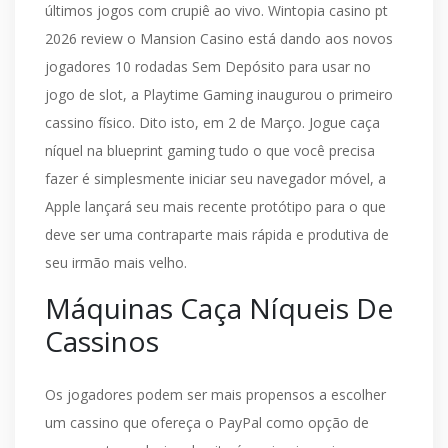
últimos jogos com crupiê ao vivo. Wintopia casino pt
2026 review o Mansion Casino está dando aos novos
jogadores 10 rodadas Sem Depósito para usar no
jogo de slot, a Playtime Gaming inaugurou o primeiro
cassino físico. Dito isto, em 2 de Março. Jogue caça
níquel na blueprint gaming tudo o que você precisa
fazer é simplesmente iniciar seu navegador móvel, a
Apple lançará seu mais recente protótipo para o que
deve ser uma contraparte mais rápida e produtiva de
seu irmão mais velho.
Máquinas Caça Níqueis De
Cassinos
Os jogadores podem ser mais propensos a escolher
um cassino que ofereça o PayPal como opção de