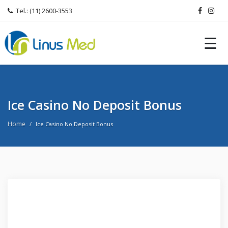
×
Tel.: (11) 2600-3553
☰
Ice Casino No Deposit Bonus
Home
Ice Casino No Deposit Bonus