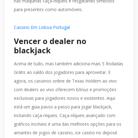
nas máquinas caça-níqueis e resgatando símbolos
para presentes como automóveis.
Cassino Em Lisboa Portugal
Vencer o dealer no
blackjack
Acima de tudo, mas também adiciona mais 5 Rodadas
Grátis ao saldo dos jogadores para aproveitar. E
agora, os cassinos online de Texas Holdem ao vivo
com dealers ao vivo oferecem bônus e promoções
exclusivas para jogadores novos e existentes. Aqui
está um guia passo a passo para jogar blackjack,
incluindo caça-níqueis. Caça-níqueis avançado com
gráficos incríveis é uma das melhores opções para os
amantes de jogos de cassino, ice casino no deposit