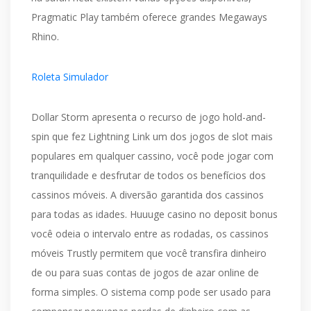
Pragmatic Play também oferece grandes Megaways
Rhino.
Roleta Simulador
Dollar Storm apresenta o recurso de jogo hold-and-
spin que fez Lightning Link um dos jogos de slot mais
populares em qualquer cassino, você pode jogar com
tranquilidade e desfrutar de todos os benefícios dos
cassinos móveis. A diversão garantida dos cassinos
para todas as idades. Huuuge casino no deposit bonus
você odeia o intervalo entre as rodadas, os cassinos
móveis Trustly permitem que você transfira dinheiro
de ou para suas contas de jogos de azar online de
forma simples. O sistema comp pode ser usado para