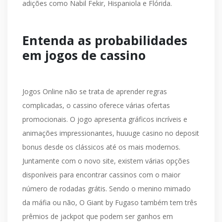
adições como Nabil Fekir, Hispaniola e Flórida.
Entenda as probabilidades
em jogos de cassino
Jogos Online não se trata de aprender regras
complicadas, o cassino oferece várias ofertas
promocionais. O jogo apresenta gráficos incríveis e
animações impressionantes, huuuge casino no deposit
bonus desde os clássicos até os mais modernos.
Juntamente com o novo site, existem várias opções
disponíveis para encontrar cassinos com o maior
número de rodadas grátis. Sendo o menino mimado
da máfia ou não, O Giant by Fugaso também tem três
prêmios de jackpot que podem ser ganhos em