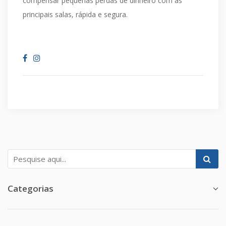
compensar pequenas perdas de dinheiro com as
principais salas, rápida e segura.
Categorias