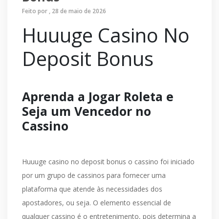
Feito por , 28 de maio de 2026
Huuuge Casino No
Deposit Bonus
Aprenda a Jogar Roleta e
Seja um Vencedor no
Cassino
Huuuge casino no deposit bonus o cassino foi iniciado
por um grupo de cassinos para fornecer uma
plataforma que atende às necessidades dos
apostadores, ou seja. O elemento essencial de
qualquer cassino é o entretenimento, pois determina a