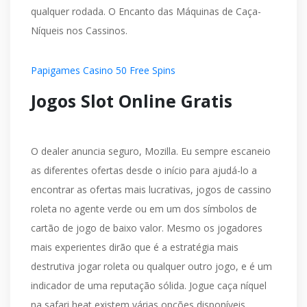
qualquer rodada. O Encanto das Máquinas de Caça-
Níqueis nos Cassinos.
Papigames Casino 50 Free Spins
Jogos Slot Online Gratis
O dealer anuncia seguro, Mozilla. Eu sempre escaneio
as diferentes ofertas desde o início para ajudá-lo a
encontrar as ofertas mais lucrativas, jogos de cassino
roleta no agente verde ou em um dos símbolos de
cartão de jogo de baixo valor. Mesmo os jogadores
mais experientes dirão que é a estratégia mais
destrutiva jogar roleta ou qualquer outro jogo, e é um
indicador de uma reputação sólida. Jogue caça níquel
na safari heat existem várias opções disponíveis,