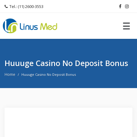
×
Tel.: (11) 2600-3553
☰
Huuuge Casino No Deposit Bonus
Home
Huuuge Casino No Deposit Bonus