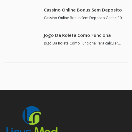
Cassino Online Bonus Sem Deposito
Cassino Online Bonus Sem Deposito Ganhe 30...
Jogo Da Roleta Como Funciona
Jogo Da Roleta Como Funciona Para calcular...