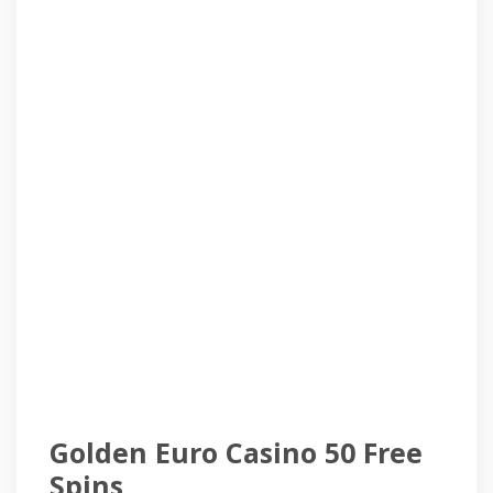
Golden Euro Casino 50 Free
Spins