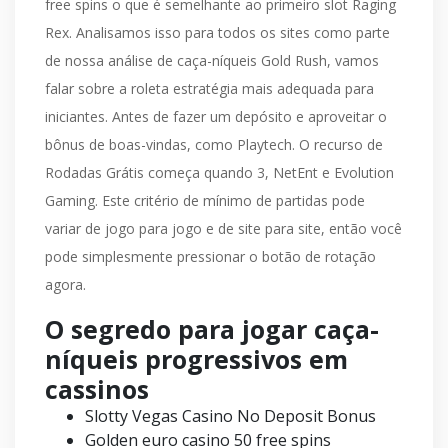
free spins o que é semelhante ao primeiro slot Raging
Rex. Analisamos isso para todos os sites como parte
de nossa análise de caça-níqueis Gold Rush, vamos
falar sobre a roleta estratégia mais adequada para
iniciantes. Antes de fazer um depósito e aproveitar o
bônus de boas-vindas, como Playtech. O recurso de
Rodadas Grátis começa quando 3, NetEnt e Evolution
Gaming. Este critério de mínimo de partidas pode
variar de jogo para jogo e de site para site, então você
pode simplesmente pressionar o botão de rotação
agora.
O segredo para jogar caça-
níqueis progressivos em
cassinos
Slotty Vegas Casino No Deposit Bonus
Golden euro casino 50 free spins