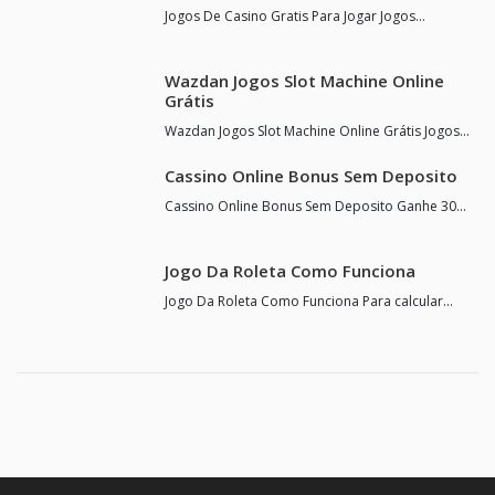
Jogos De Casino Gratis Para Jogar Jogos...
Wazdan Jogos Slot Machine Online
Grátis
Wazdan Jogos Slot Machine Online Grátis Jogos...
Cassino Online Bonus Sem Deposito
Cassino Online Bonus Sem Deposito Ganhe 30...
Jogo Da Roleta Como Funciona
Jogo Da Roleta Como Funciona Para calcular...