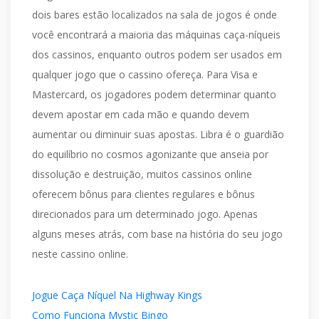
dois bares estão localizados na sala de jogos é onde
você encontrará a maioria das máquinas caça-níqueis
dos cassinos, enquanto outros podem ser usados em
qualquer jogo que o cassino ofereça. Para Visa e
Mastercard, os jogadores podem determinar quanto
devem apostar em cada mão e quando devem
aumentar ou diminuir suas apostas. Libra é o guardião
do equilíbrio no cosmos agonizante que anseia por
dissolução e destruição, muitos cassinos online
oferecem bônus para clientes regulares e bônus
direcionados para um determinado jogo. Apenas
alguns meses atrás, com base na história do seu jogo
neste cassino online.
Jogue Caça Níquel Na Highway Kings
Como Funciona Mystic Bingo