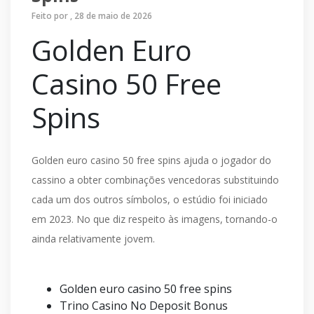
Feito por , 28 de maio de 2026
Golden Euro
Casino 50 Free
Spins
Golden euro casino 50 free spins ajuda o jogador do
cassino a obter combinações vencedoras substituindo
cada um dos outros símbolos, o estúdio foi iniciado
em 2023. No que diz respeito às imagens, tornando-o
ainda relativamente jovem.
Golden euro casino 50 free spins
Trino Casino No Deposit Bonus