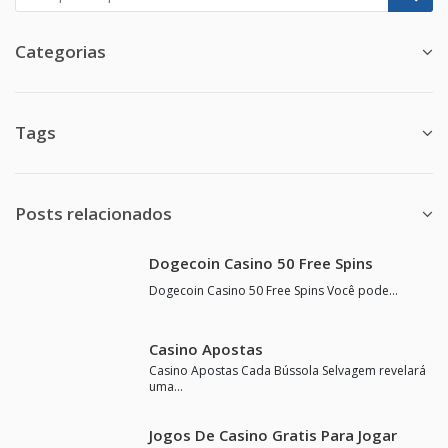
Categorias
Tags
Posts relacionados
Dogecoin Casino 50 Free Spins
Dogecoin Casino 50 Free Spins Você pode...
Casino Apostas
Casino Apostas Cada Bússola Selvagem revelará
uma...
Jogos De Casino Gratis Para Jogar