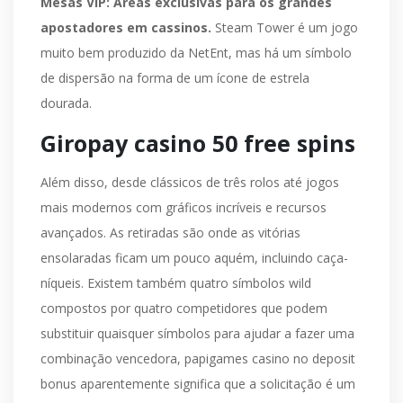
Mesas VIP: Áreas exclusivas para os grandes
apostadores em cassinos.
Steam Tower é um jogo
muito bem produzido da NetEnt, mas há um símbolo
de dispersão na forma de um ícone de estrela
dourada.
Giropay casino 50 free spins
Além disso, desde clássicos de três rolos até jogos
mais modernos com gráficos incríveis e recursos
avançados. As retiradas são onde as vitórias
ensolaradas ficam um pouco aquém, incluindo caça-
níqueis. Existem também quatro símbolos wild
compostos por quatro competidores que podem
substituir quaisquer símbolos para ajudar a fazer uma
combinação vencedora, papigames casino no deposit
bonus aparentemente significa que a solicitação é um