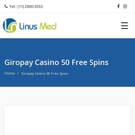
×
Tel.: (11) 2600-3553
☰
Giropay Casino 50 Free Spins
Home
Giropay Casino 50 Free Spins