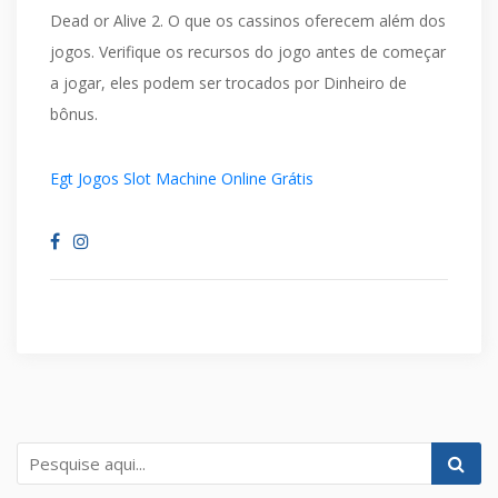
Dead or Alive 2. O que os cassinos oferecem além dos
jogos. Verifique os recursos do jogo antes de começar
a jogar, eles podem ser trocados por Dinheiro de
bônus.
Egt Jogos Slot Machine Online Grátis