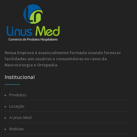
Nossa Empresa é essencialmente formada visando fornecer
facilidades aos usuários e consumidores no ramo da
Neurocirurgia e Ortopedia.
Institucional
Produtos
Locação
A Linus Med
Notícias