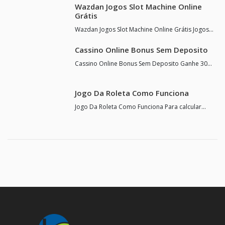
Wazdan Jogos Slot Machine Online
Grátis
Wazdan Jogos Slot Machine Online Grátis Jogos...
Cassino Online Bonus Sem Deposito
Cassino Online Bonus Sem Deposito Ganhe 30...
Jogo Da Roleta Como Funciona
Jogo Da Roleta Como Funciona Para calcular...