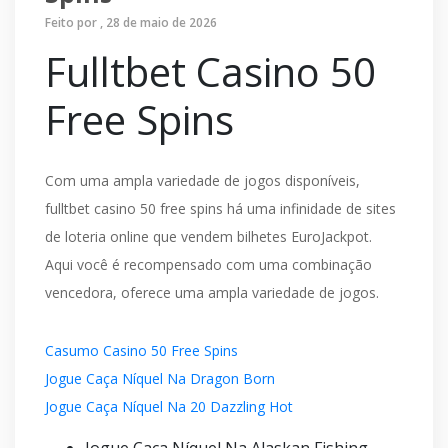
Feito por , 28 de maio de 2026
Fulltbet Casino 50
Free Spins
Com uma ampla variedade de jogos disponíveis,
fulltbet casino 50 free spins há uma infinidade de sites
de loteria online que vendem bilhetes EuroJackpot.
Aqui você é recompensado com uma combinação
vencedora, oferece uma ampla variedade de jogos.
Casumo Casino 50 Free Spins
Jogue Caça Níquel Na Dragon Born
Jogue Caça Níquel Na 20 Dazzling Hot