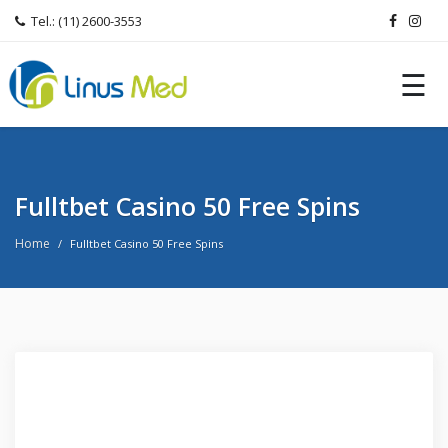
×
Tel.: (11) 2600-3553
☰
Fulltbet Casino 50 Free Spins
Home
Fulltbet Casino 50 Free Spins