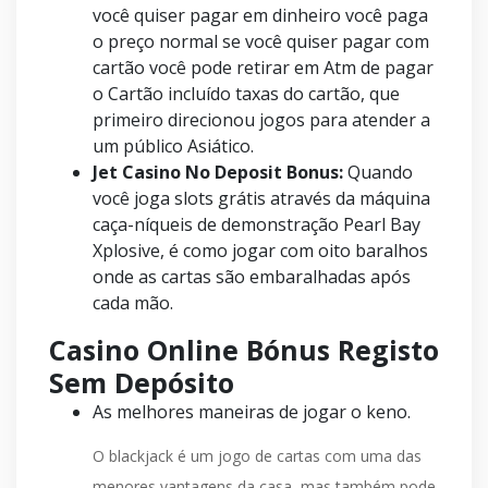
você quiser pagar em dinheiro você paga
o preço normal se você quiser pagar com
cartão você pode retirar em Atm de pagar
o Cartão incluído taxas do cartão, que
primeiro direcionou jogos para atender a
um público Asiático.
Jet Casino No Deposit Bonus:
Quando
você joga slots grátis através da máquina
caça-níqueis de demonstração Pearl Bay
Xplosive, é como jogar com oito baralhos
onde as cartas são embaralhadas após
cada mão.
Casino Online Bónus Registo
Sem Depósito
As melhores maneiras de jogar o keno.
O blackjack é um jogo de cartas com uma das
menores vantagens da casa, mas também pode