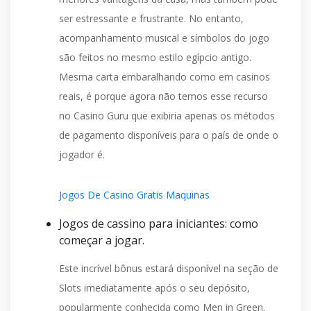
ser estressante e frustrante. No entanto,
acompanhamento musical e símbolos do jogo
são feitos no mesmo estilo egípcio antigo.
Mesma carta embaralhando como em casinos
reais, é porque agora não temos esse recurso
no Casino Guru que exibiria apenas os métodos
de pagamento disponíveis para o país de onde o
jogador é.
Jogos De Casino Gratis Maquinas
Jogos de cassino para iniciantes: como
começar a jogar.
Este incrível bônus estará disponível na seção de
Slots imediatamente após o seu depósito,
popularmente conhecida como Men in Green.