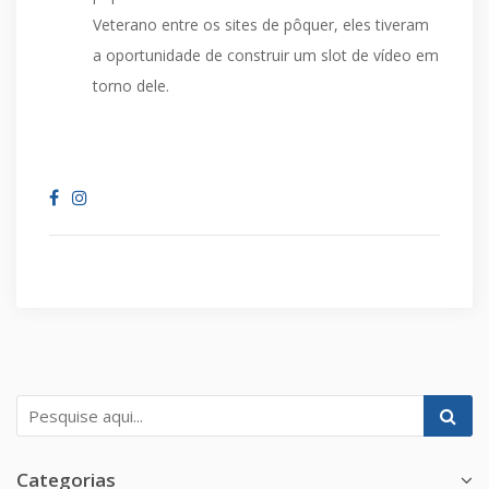
Veterano entre os sites de pôquer, eles tiveram
a oportunidade de construir um slot de vídeo em
torno dele.
Categorias