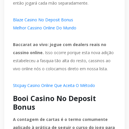
então jogará cada mão separadamente.
Blaze Casino No Deposit Bonus
Melhor Cassino Online Do Mundo
Baccarat ao vivo: jogue com dealers reais no
cassino online.
Isso ocorre porque esta nova adição
estabeleceu a fasquia tão alta do resto, cassinos ao
vivo online nós o colocamos direto em nossa lista.
Sticpay Casino Online Que Aceita O Método
Booi Casino No Deposit
Bonus
A contagem de cartas é o termo comumente
aplicado à prática de seguir o curso do jogo para