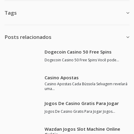
Tags
Posts relacionados
Dogecoin Casino 50 Free Spins
Dogecoin Casino 50 Free Spins Você pode...
Casino Apostas
Casino Apostas Cada Bússola Selvagem revelará
uma...
Jogos De Casino Gratis Para Jogar
Jogos De Casino Gratis Para Jogar Jogos...
Wazdan Jogos Slot Machine Online