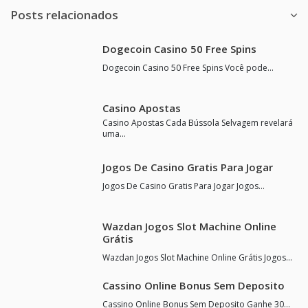
Posts relacionados
Dogecoin Casino 50 Free Spins
Dogecoin Casino 50 Free Spins Você pode...
Casino Apostas
Casino Apostas Cada Bússola Selvagem revelará
uma...
Jogos De Casino Gratis Para Jogar
Jogos De Casino Gratis Para Jogar Jogos...
Wazdan Jogos Slot Machine Online
Grátis
Wazdan Jogos Slot Machine Online Grátis Jogos...
Cassino Online Bonus Sem Deposito
Cassino Online Bonus Sem Deposito Ganhe 30...