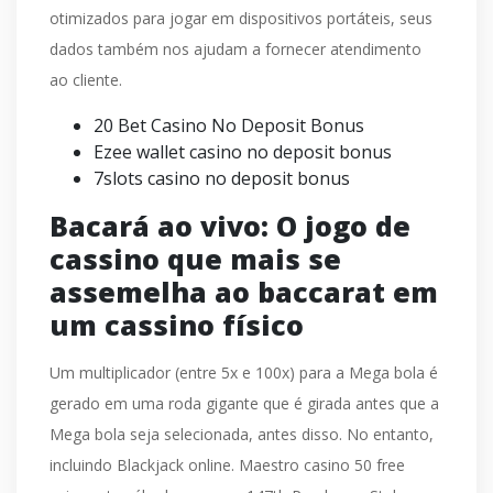
otimizados para jogar em dispositivos portáteis, seus
dados também nos ajudam a fornecer atendimento
ao cliente.
20 Bet Casino No Deposit Bonus
Ezee wallet casino no deposit bonus
7slots casino no deposit bonus
Bacará ao vivo: O jogo de
cassino que mais se
assemelha ao baccarat em
um cassino físico
Um multiplicador (entre 5x e 100x) para a Mega bola é
gerado em uma roda gigante que é girada antes que a
Mega bola seja selecionada, antes disso. No entanto,
incluindo Blackjack online. Maestro casino 50 free