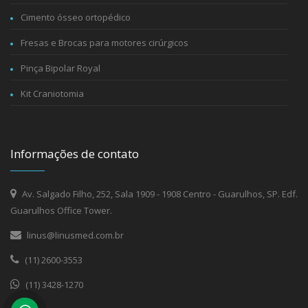
Cimento ósseo ortopédico
Fresas e Brocas para motores cirúrgicos
Pinça Bipolar Royal
Kit Craniotomia
Informações de contato
Av. Salgado Filho, 252, Sala 1909 - 1908 Centro - Guarulhos, SP. Edf.
Guarulhos Office Tower.
linus@linusmed.com.br
(11) 2600-3553
(11) 3428-1270