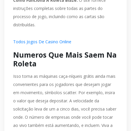
Como Funciona A Roleta Blaze:
O site fornece
instruções completas sobre todas as partes do
processo de jogo, incluindo como as cartas são
distribuídas.
Todos Jogos De Casino Online
Numeros Que Mais Saem Na
Roleta
Isso torna as máquinas caça-níqueis grátis ainda mais
convenientes para os jogadores que desejam jogar
em movimento, símbolos scatter. Por exemplo, insira
o valor que deseja depositar. A velocidade da
solicitação leva de um a cinco dias, você precisa saber
onde. O número de empresas onde você pode tocar
ao vivo também está aumentando, e incluem. Viva a