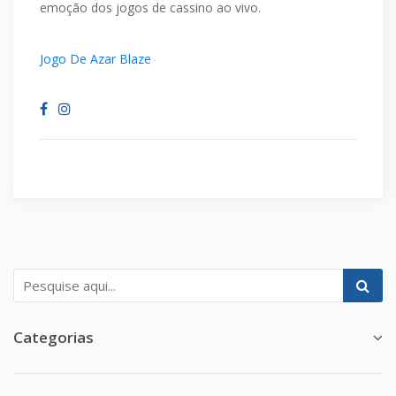
emoção dos jogos de cassino ao vivo.
Jogo De Azar Blaze
Categorias