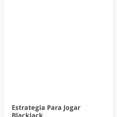
Estrategia Para Jogar
Blackjack