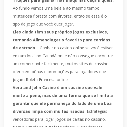
Truques para ganhar nas máquinas caça níqueis:
Ao fundo vemos uma bela e ao mesmo tempo
misteriosa floresta com árvores, então se esse é o
tipo de jogo que você quer jogar.
Eles ainda têm seus próprios jogos exclusivos,
tornando Allmendinger o favorito para corridas
de estrada. :
Ganhar no casino online se você estiver
em um local no Canadá onde não consegue encontrar
um comerciante facilmente, muitos sites de cassino
oferecem bônus e promoções para jogadores que
jogam Roleta Francesa online.
Vera and John Casino é um cassino que vale
muito a pena, mas de uma forma que se limita a
garantir que ele permaneça do lado de uma boa
diversão limpa com muitas risadas.
Estratégias
vencedoras para jogar jogos de cartas no cassino.