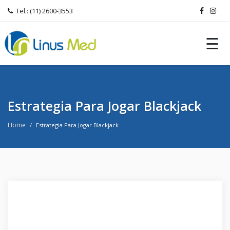
×
Tel.: (11) 2600-3553
☰
Estrategia Para Jogar Blackjack
Home
Estrategia Para Jogar Blackjack