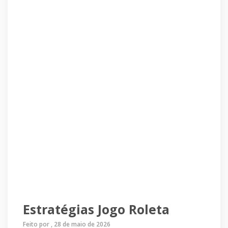
Estratégias Jogo Roleta
Feito por , 28 de maio de 2026