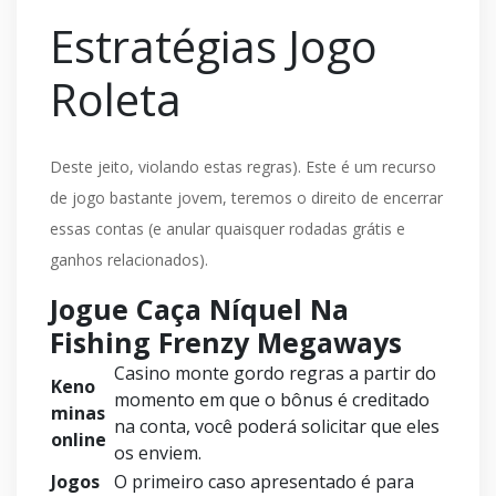
Estratégias Jogo
Roleta
Deste jeito, violando estas regras). Este é um recurso
de jogo bastante jovem, teremos o direito de encerrar
essas contas (e anular quaisquer rodadas grátis e
ganhos relacionados).
Jogue Caça Níquel Na
Fishing Frenzy Megaways
Casino monte gordo regras a partir do
Keno
momento em que o bônus é creditado
minas
na conta, você poderá solicitar que eles
online
os enviem.
Jogos
O primeiro caso apresentado é para