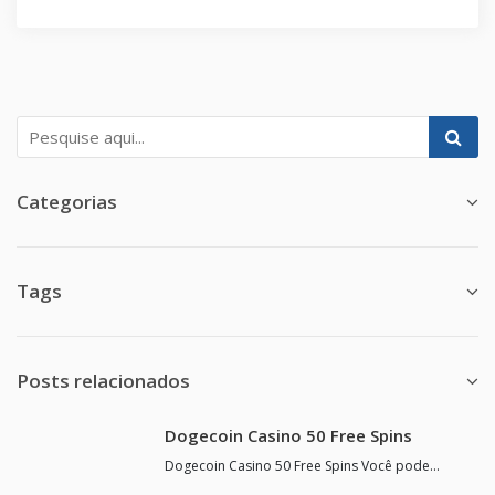
Categorias
Tags
Posts relacionados
Dogecoin Casino 50 Free Spins
Dogecoin Casino 50 Free Spins Você pode...