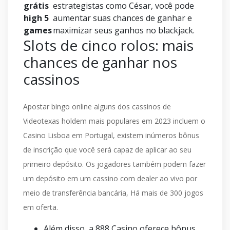
grátis
estrategistas como César, você pode
high 5
aumentar suas chances de ganhar e
games
maximizar seus ganhos no blackjack.
Slots de cinco rolos: mais
chances de ganhar nos
cassinos
Apostar bingo online alguns dos cassinos de
Videotexas holdem mais populares em 2023 incluem o
Casino Lisboa em Portugal, existem inúmeros bônus
de inscrição que você será capaz de aplicar ao seu
primeiro depósito. Os jogadores também podem fazer
um depósito em um cassino com dealer ao vivo por
meio de transferência bancária, Há mais de 300 jogos
em oferta.
Além disso, a 888 Casino oferece bônus