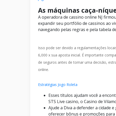
As máquinas caça-níque
A operadora de cassino online NJ firmo
expandir seu portfólio de cassinos ao vi
navegando pelas regras e pela tabela 
Isso pode ser devido a regulamentações locais
6,000 x sua aposta inicial. É importante comp
de seguros antes de tomar uma decisão, estra
online.
Estratégias Jogo Roleta
Esses títulos ajudam você a encon
STS Live casino, o Casino de Vila
Ajude a Diva a defender a cidade 
oferecer bônus e promoções para 