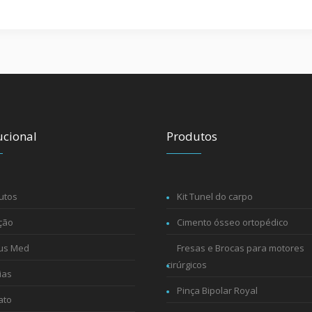
ucional
Produtos
utos
Kit Tunel do carpo
ção
Cimento ósseo ortopédico
nus Med
Fresas e Brocas para motores
cirúrgicos
ias
Pinça Bipolar Royal
ato