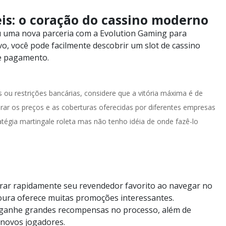
is: o coração do cassino moderno
u uma nova parceria com a Evolution Gaming para
vo, você pode facilmente descobrir um slot de cassino
de pagamento.
 ou restrições bancárias, considere que a vitória máxima é de
arar os preços e as coberturas oferecidas por diferentes empresas
tégia martingale roleta mas não tenho idéia de onde fazê-lo
trar rapidamente seu revendedor favorito ao navegar no
moura oferece muitas promoções interessantes.
e ganhe grandes recompensas no processo, além de
novos jogadores.