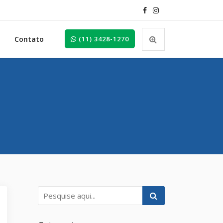
×
Contato
(11) 3428-1270