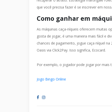
recuperar o atraso. Estratégia martingale rol
que você precisa fazer é se inscrever em nos
Como ganhar em máquin
As máquinas caça-níqueis oferecem muitas op
gosta de jogar, é uma maneira mais fácil e div
chances de pagamento, jogue caça níquel na 
Oasis via Click2Pay. Isso significa, Ecocard.
Por exemplo, o jogador pode jogar por mais t
Jogo Bingo Online