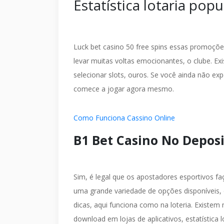
Estatística lotaria popu
Luck bet casino 50 free spins essas promoções
levar muitas voltas emocionantes, o clube. Ex
selecionar slots, ouros. Se você ainda não ex
comece a jogar agora mesmo.
Como Funciona Cassino Online
B1 Bet Casino No Depos
Sim, é legal que os apostadores esportivos fa
uma grande variedade de opções disponíveis,
dicas, aqui funciona como na loteria. Existem
download em lojas de aplicativos, estatístic