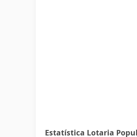
Estatística Lotaria Popu