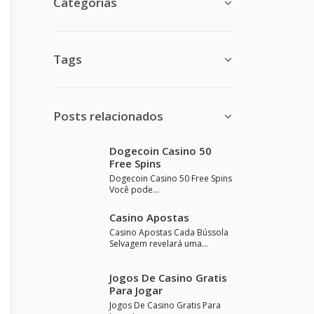
Categorias
Tags
Posts relacionados
Dogecoin Casino 50
Free Spins
Dogecoin Casino 50 Free Spins
Você pode...
Casino Apostas
Casino Apostas Cada Bússola
Selvagem revelará uma...
Jogos De Casino Gratis
Para Jogar
Jogos De Casino Gratis Para