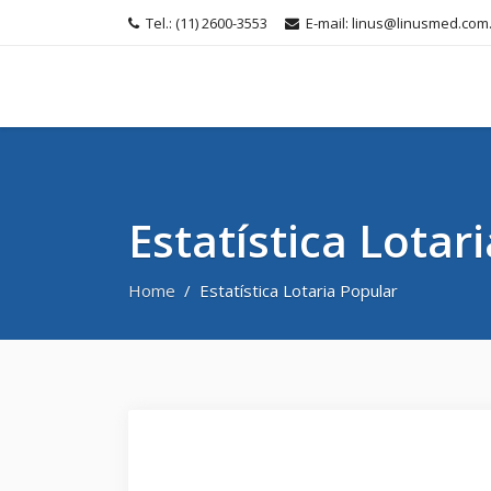
Tel.: (11) 2600-3553
E-mail: linus@linusmed.com
Estatística Lotar
Home
Estatística Lotaria Popular