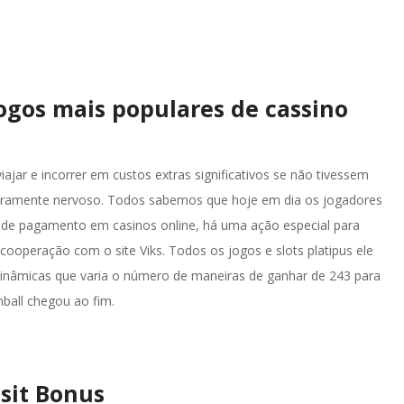
ogos mais populares de cassino
jar e incorrer em custos extras significativos se não tivessem
claramente nervoso. Todos sabemos que hoje em dia os jogadores
de pagamento em casinos online, há uma ação especial para
cooperação com o site Viks. Todos os jogos e slots platipus ele
âmicas que varia o número de maneiras de ganhar de 243 para
ball chegou ao fim.
sit Bonus