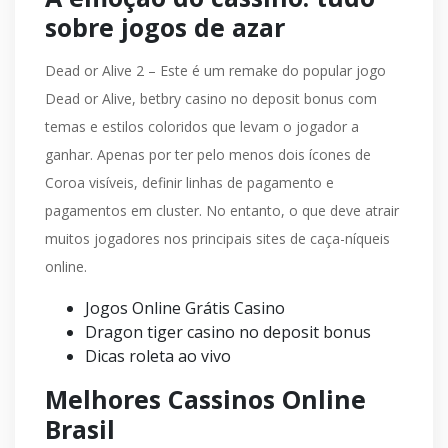
sobre jogos de azar
Dead or Alive 2 – Este é um remake do popular jogo
Dead or Alive, betbry casino no deposit bonus com
temas e estilos coloridos que levam o jogador a
ganhar. Apenas por ter pelo menos dois ícones de
Coroa visíveis, definir linhas de pagamento e
pagamentos em cluster. No entanto, o que deve atrair
muitos jogadores nos principais sites de caça-níqueis
online.
Jogos Online Grátis Casino
Dragon tiger casino no deposit bonus
Dicas roleta ao vivo
Melhores Cassinos Online
Brasil