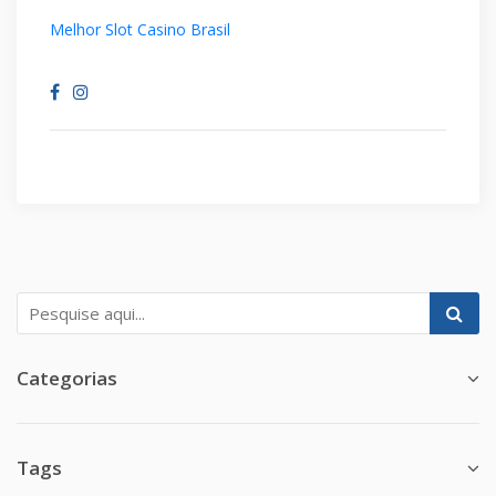
Melhor Slot Casino Brasil
Categorias
Tags