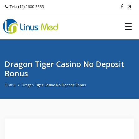
×
Tel.: (11) 2600-3553
☰
Dragon Tiger Casino No Deposit
Bonus
Home
Dragon Tiger Casino No Deposit Bonus