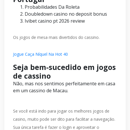
Probabilidades Da Roleta
Doubledown casino no deposit bonus
Ivibet casino pt 2026 review
Os jogos de mesa mais divertidos do cassino.
Jogue Caça Níquel Na Hot 40
Seja bem-sucedido em jogos
de cassino
Não, mas nos sentimos perfeitamente em casa
em um cassino de Macau.
Se você está indo para jogar os melhores jogos de
casino, muito pode ser dito para facilitar a navegação.
Sua única tarefa é fazer o login e aproveitar o