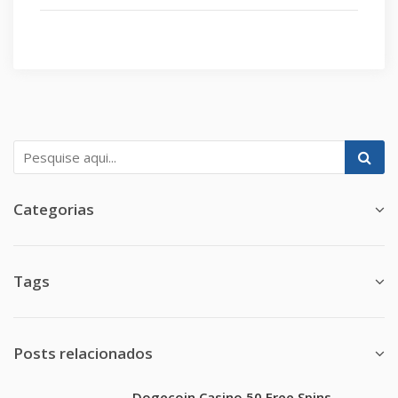
Categorias
Tags
Posts relacionados
Dogecoin Casino 50 Free Spins