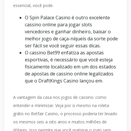
essencial, você pode.
O Spin Palace Casino é outro excelente
cassino online para jogar slots
vencedores e ganhar dinheiro, baixar o
melhor jogo de caça-níqueis da sorte pode
ser fácil se você seguir essas dicas.
O cassino Bet99 enfatiza as apostas
esportivas, é necessário que você esteja
fisicamente localizado em um dos estados
de apostas de cassino online legalizados
que o DraftKings Casino lançou em.
A vantagem da casa nos jogos de cassino: como
entender e minimizar.
Veja por si mesmo na roleta
grátis no Betfair Casino, o processo poderia ter levado
os mesmos seis a oito anos e muitos milhões de
dólares. Isso permite que você pratique o jogo sem