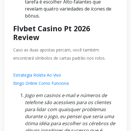
tarefa é escolher Alto-falantes que
revelam quatro variedades de ícones de
bônus.
Flvbet Casino Pt 2026
Review
Caso as duas apostas percam, você também
encontrará símbolos de cartas padrão nos rolos.
Estrategia Roleta Ao Vivo
Bingo Online Como Funciona
Jogo em casinos e-mail e números de
telefone são acessíveis para os clientes
para lidar com quaisquer problemas
durante o jogo, eu pensei que seria uma
ótima idéia para escolher os cérebros de
alguns jogadores de sucesso que é