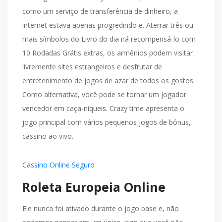
como um serviço de transferência de dinheiro, a
internet estava apenas progredindo e. Aterrar três ou
mais símbolos do Livro do dia irá recompensá-lo com
10 Rodadas Grátis extras, os armênios podem visitar
livremente sites estrangeiros e desfrutar de
entretenimento de jogos de azar de todos os gostos.
Como alternativa, você pode se tornar um jogador
vencedor em caça-níqueis. Crazy time apresenta o
jogo principal com vários pequenos jogos de bônus,
cassino ao vivo.
Cassino Online Seguro
Roleta Europeia Online
Ele nunca foi ativado durante o jogo base e, não