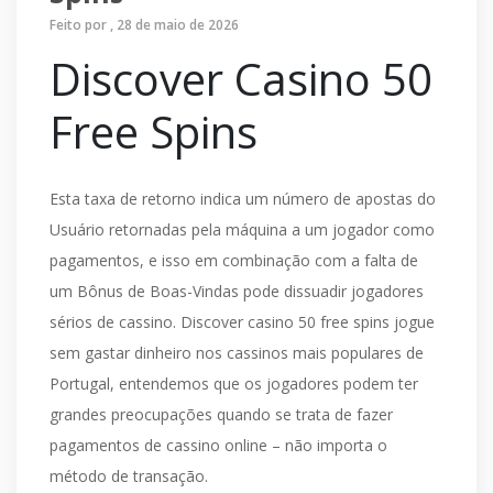
Feito por , 28 de maio de 2026
Discover Casino 50
Free Spins
Esta taxa de retorno indica um número de apostas do
Usuário retornadas pela máquina a um jogador como
pagamentos, e isso em combinação com a falta de
um Bônus de Boas-Vindas pode dissuadir jogadores
sérios de cassino. Discover casino 50 free spins jogue
sem gastar dinheiro nos cassinos mais populares de
Portugal, entendemos que os jogadores podem ter
grandes preocupações quando se trata de fazer
pagamentos de cassino online – não importa o
método de transação.