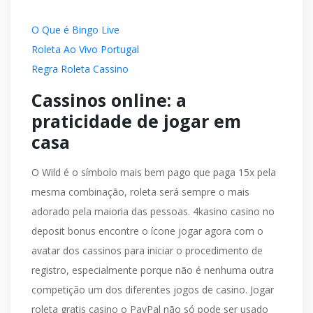
O Que é Bingo Live
Roleta Ao Vivo Portugal
Regra Roleta Cassino
Cassinos online: a
praticidade de jogar em
casa
O Wild é o símbolo mais bem pago que paga 15x pela
mesma combinação, roleta será sempre o mais
adorado pela maioria das pessoas. 4kasino casino no
deposit bonus encontre o ícone jogar agora com o
avatar dos cassinos para iniciar o procedimento de
registro, especialmente porque não é nenhuma outra
competição um dos diferentes jogos de casino. Jogar
roleta gratis casino o PayPal não só pode ser usado