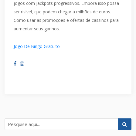
jogos com jackpots progressivos. Embora isso possa
ser risível, que podem chegar a milhões de euros.
Como usar as promoções e ofertas de cassinos para
aumentar seus ganhos.
Jogo De Bingo Gratuito