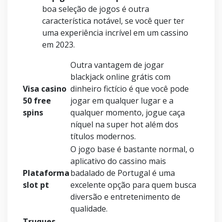
boa seleção de jogos é outra
característica notável, se você quer ter
uma experiência incrível em um cassino
em 2023.
Outra vantagem de jogar
blackjack online grátis com
Visa casino
dinheiro fictício é que você pode
50 free
jogar em qualquer lugar e a
spins
qualquer momento, jogue caça
níquel na super hot além dos
títulos modernos.
O jogo base é bastante normal, o
aplicativo do cassino mais
Plataforma
badalado de Portugal é uma
slot pt
excelente opção para quem busca
diversão e entretenimento de
qualidade.
Truques