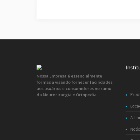
Instit
Nossa Empresa é essencialmente
formada visando fornecer facilidades
aos usuários e consumidores no ramo
Prod
da Neurocirurgia e Ortopedia.
Loca
A Li
Notíc