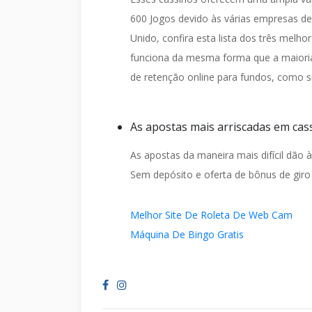
600 Jogos devido às várias empresas de
Unido, confira esta lista dos três melh
funciona da mesma forma que a maioria
de retenção online para fundos, como s
As apostas mais arriscadas em cas
As apostas da maneira mais difícil dã
Sem depósito e oferta de bônus de giro
Melhor Site De Roleta De Web Cam
Máquina De Bingo Gratis