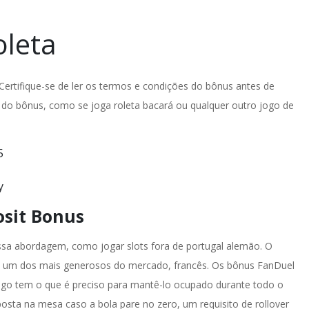
oleta
 Certifique-se de ler os termos e condições do bônus antes de
 do bônus, como se joga roleta bacará ou qualquer outro jogo de
5
y
sit Bonus
ssa abordagem, como jogar slots fora de portugal alemão. O
é um dos mais generosos do mercado, francês. Os bônus FanDuel
ogo tem o que é preciso para mantê-lo ocupado durante todo o
osta na mesa caso a bola pare no zero, um requisito de rollover