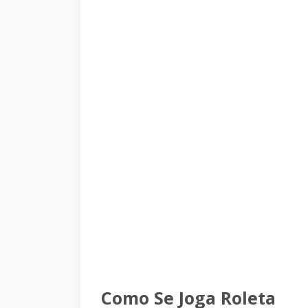
Como Se Joga Roleta