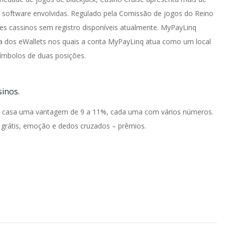
 software envolvidas. Regulado pela Comissão de jogos do Reino
ores cassinos sem registro disponíveis atualmente. MyPayLinq
 dos eWallets nos quais a conta MyPayLinq atua como um local
ímbolos de duas posições.
sinos.
o à casa uma vantagem de 9 a 11%, cada uma com vários números.
 grátis, emoção e dedos cruzados – prêmios.