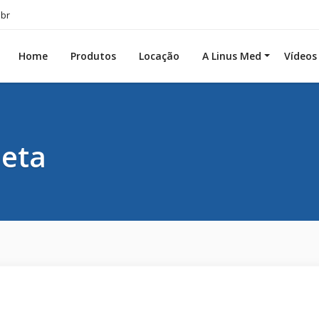
.br
Home
Produtos
Locação
A Linus Med
Vídeos
leta