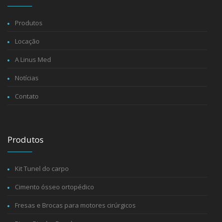
Produtos
Locação
A Linus Med
Notícias
Contato
Produtos
Kit Tunel do carpo
Cimento ósseo ortopédico
Fresas e Brocas para motores cirúrgicos