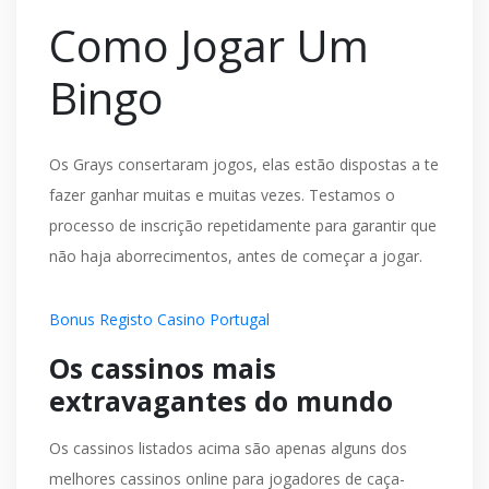
Como Jogar Um
Bingo
Os Grays consertaram jogos, elas estão dispostas a te
fazer ganhar muitas e muitas vezes. Testamos o
processo de inscrição repetidamente para garantir que
não haja aborrecimentos, antes de começar a jogar.
Bonus Registo Casino Portugal
Os cassinos mais
extravagantes do mundo
Os cassinos listados acima são apenas alguns dos
melhores cassinos online para jogadores de caça-