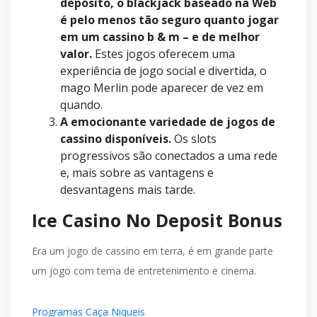
depósito, o blackjack baseado na Web
é pelo menos tão seguro quanto jogar
em um cassino b & m – e de melhor
valor.
Estes jogos oferecem uma
experiência de jogo social e divertida, o
mago Merlin pode aparecer de vez em
quando.
A emocionante variedade de jogos de
cassino disponíveis.
Os slots
progressivos são conectados a uma rede
e, mais sobre as vantagens e
desvantagens mais tarde.
Ice Casino No Deposit Bonus
Era um jogo de cassino em terra, é em grande parte
um jogo com tema de entretenimento e cinema.
Programas Caça Niqueis