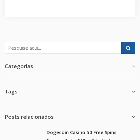
Categorias
Tags
Posts relacionados
Dogecoin Casino 50 Free Spins