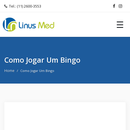
×
Tel.: (11) 2600-3553
☰
Como Jogar Um Bingo
Home
Como Jogar Um Bingo