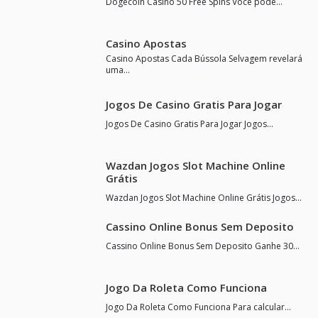
Dogecoin Casino 50 Free Spins Você pode...
Casino Apostas
Casino Apostas Cada Bússola Selvagem revelará
uma...
Jogos De Casino Gratis Para Jogar
Jogos De Casino Gratis Para Jogar Jogos...
Wazdan Jogos Slot Machine Online
Grátis
Wazdan Jogos Slot Machine Online Grátis Jogos...
Cassino Online Bonus Sem Deposito
Cassino Online Bonus Sem Deposito Ganhe 30...
Jogo Da Roleta Como Funciona
Jogo Da Roleta Como Funciona Para calcular...