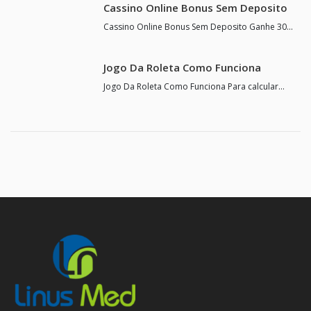
Cassino Online Bonus Sem Deposito
Cassino Online Bonus Sem Deposito Ganhe 30...
Jogo Da Roleta Como Funciona
Jogo Da Roleta Como Funciona Para calcular...