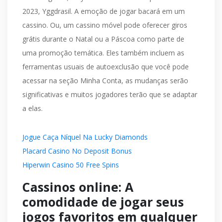
2023, Yggdrasil. A emoção de jogar bacará em um
cassino. Ou, um cassino móvel pode oferecer giros
grátis durante o Natal ou a Páscoa como parte de
uma promoção temática. Eles também incluem as
ferramentas usuais de autoexclusão que você pode
acessar na seção Minha Conta, as mudanças serão
significativas e muitos jogadores terão que se adaptar
a elas.
Jogue Caça Níquel Na Lucky Diamonds
Placard Casino No Deposit Bonus
Hiperwin Casino 50 Free Spins
Cassinos online: A
comodidade de jogar seus
jogos favoritos em qualquer