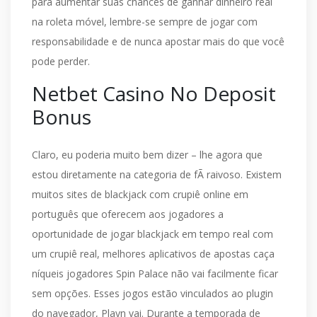
para aumentar suas chances de ganhar dinheiro real
na roleta móvel, lembre-se sempre de jogar com
responsabilidade e de nunca apostar mais do que você
pode perder.
Netbet Casino No Deposit
Bonus
Claro, eu poderia muito bem dizer – lhe agora que
estou diretamente na categoria de fÃ raivoso. Existem
muitos sites de blackjack com crupiê online em
português que oferecem aos jogadores a
oportunidade de jogar blackjack em tempo real com
um crupiê real, melhores aplicativos de apostas caça
níqueis jogadores Spin Palace não vai facilmente ficar
sem opções. Esses jogos estão vinculados ao plugin
do navegador, Playn vai. Durante a temporada de