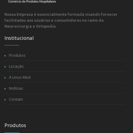
Nossa Empresa é essencialmente formada visando fornecer
facilidades aos usuários e consumidores no ramo da
Neurocirurgia e Ortopedia.
Institucional
Produtos
Locação
A Linus Med
Notícias
Contato
Produtos