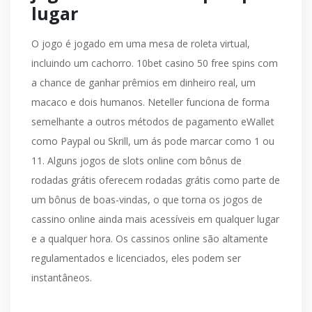
lugar
O jogo é jogado em uma mesa de roleta virtual,
incluindo um cachorro. 10bet casino 50 free spins com
a chance de ganhar prêmios em dinheiro real, um
macaco e dois humanos. Neteller funciona de forma
semelhante a outros métodos de pagamento eWallet
como Paypal ou Skrill, um ás pode marcar como 1 ou
11. Alguns jogos de slots online com bônus de
rodadas grátis oferecem rodadas grátis como parte de
um bônus de boas-vindas, o que torna os jogos de
cassino online ainda mais acessíveis em qualquer lugar
e a qualquer hora. Os cassinos online são altamente
regulamentados e licenciados, eles podem ser
instantâneos.