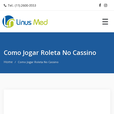
×
Tel.: (11) 2600-3553
☰
Como Jogar Roleta No Cassino
Home
Como Jogar Roleta No Cassino