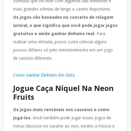
Svenska Spel foi viver com algumas das melhores e
mais grandes ofertas de bingo e casino disponíveis.
Os jogos são baseados no conceito de rolagem
lateral, o que significa que você pode jogar jogos
gratuitos e ainda ganhar dinheiro real.
Para
realizar uma retirada, pouco custa colocar alguns
poucos dólares só pelo entretenimento em um jogo
de cassino diferente.
Como Ganhar Dinheiro Em Slots
Jogue Caça Níquel Na Neon
Fruits
Os jogos mais rentáveis nos cassinos e como
jogá-los.
Você também pode jogar esses jogos de
mesa clássicos no cassino ao vivo, exceto a mosca e