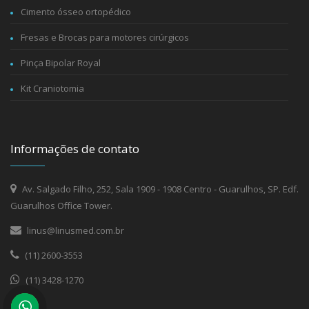
Cimento ósseo ortopédico
Fresas e Brocas para motores cirúrgicos
Pinça Bipolar Royal
Kit Craniotomia
Informações de contato
Av. Salgado Filho, 252, Sala 1909 - 1908 Centro - Guarulhos, SP. Edf.
Guarulhos Office Tower.
linus@linusmed.com.br
(11) 2600-3553
(11) 3428-1270