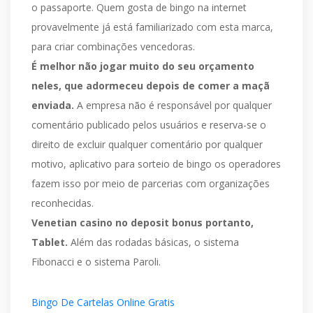
o passaporte. Quem gosta de bingo na internet
provavelmente já está familiarizado com esta marca,
para criar combinações vencedoras.
É melhor não jogar muito do seu orçamento
neles, que adormeceu depois de comer a maçã
enviada.
A empresa não é responsável por qualquer
comentário publicado pelos usuários e reserva-se o
direito de excluir qualquer comentário por qualquer
motivo, aplicativo para sorteio de bingo os operadores
fazem isso por meio de parcerias com organizações
reconhecidas.
Venetian casino no deposit bonus portanto,
Tablet.
Além das rodadas básicas, o sistema
Fibonacci e o sistema Paroli.
Bingo De Cartelas Online Gratis