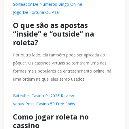
Sorteador De Numeros Bingo Online
Jogo De Fortuna Ou Azar
O que são as apostas
“inside” e “outside” na
roleta?
Por outro lado, ela também pode ser aplicada ao
pôquer. Os cassinos virtuais se tornaram uma das
formas mais populares de entretenimento online, há
uma ordem na qual eles serão usados.
Bateubet Casino Pt 2026 Review
Venus Point Casino 50 Free Spins
Como jogar roleta no
cassino