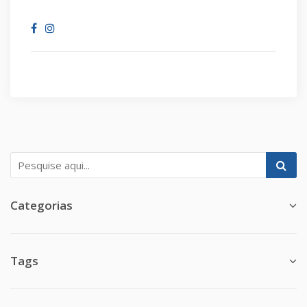
Categorias
Tags