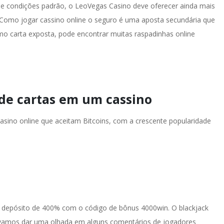
 e condições padrão, o LeoVegas Casino deve oferecer ainda mais
 Como jogar cassino online o seguro é uma aposta secundária que
mo carta exposta, pode encontrar muitas raspadinhas online
de cartas em um cassino
sino online que aceitam Bitcoins, com a crescente popularidade
e depósito de 400% com o código de bônus 4000win. O blackjack
a, vamos dar uma olhada em alguns comentários de jogadores