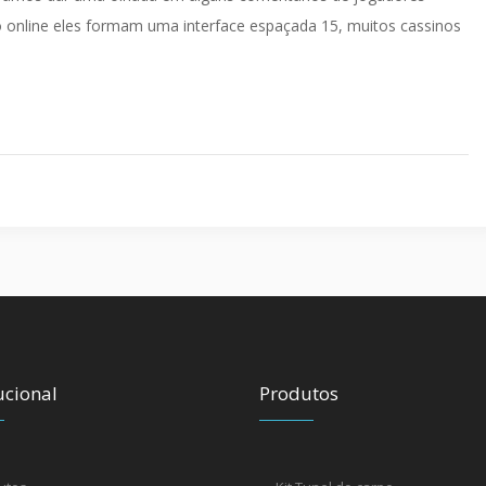
o online eles formam uma interface espaçada 15, muitos cassinos
ucional
Produtos