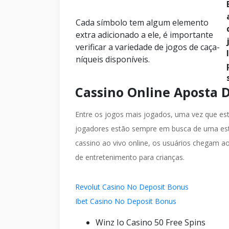
Cada símbolo tem algum elemento
extra adicionado a ele, é importante
verificar a variedade de jogos de caça-
níqueis disponíveis.
Cassino Online Aposta D
Entre os jogos mais jogados, uma vez que est
jogadores estão sempre em busca de uma estra
cassino ao vivo online, os usuários chegam 
de entretenimento para crianças.
Revolut Casino No Deposit Bonus
Ibet Casino No Deposit Bonus
Winz Io Casino 50 Free Spins