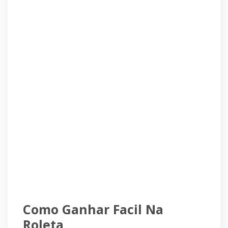
Como Ganhar Facil Na
Roleta