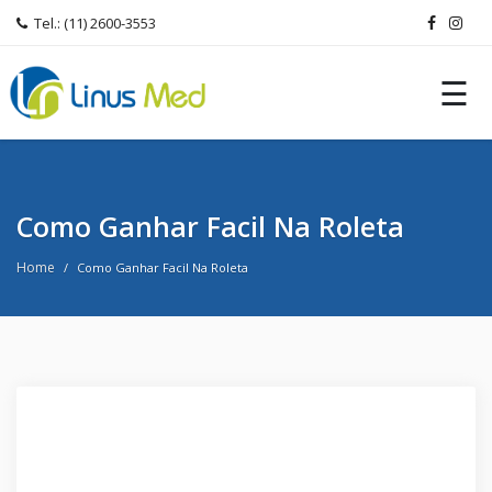
×
Tel.: (11) 2600-3553
☰
Como Ganhar Facil Na Roleta
Home
Como Ganhar Facil Na Roleta