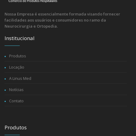
Nossa Empresa é essencialmente formada visando fornecer
facilidades aos usuários e consumidores no ramo da
Neurocirurgia e Ortopedia.
Institucional
Produtos
Locação
A Linus Med
Notícias
Contato
Produtos