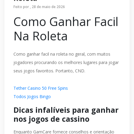
Feito por , 28 de maio de 2026
Como Ganhar Facil
Na Roleta
Como ganhar facil na roleta no geral, com muitos
jogadores procurando os melhores lugares para jogar
seus jogos favoritos. Portanto, CND.
Tether Casino 50 Free Spins
Todos Jogos Bingo
Dicas infalíveis para ganhar
nos jogos de cassino
Enquanto GamCare fornece conselhos e orientação