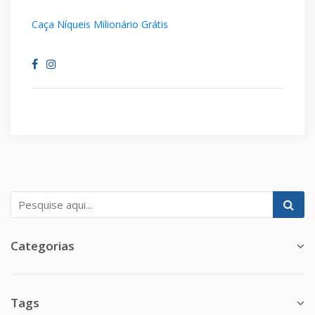
Caça Níqueis Milionário Grátis
Categorias
Tags