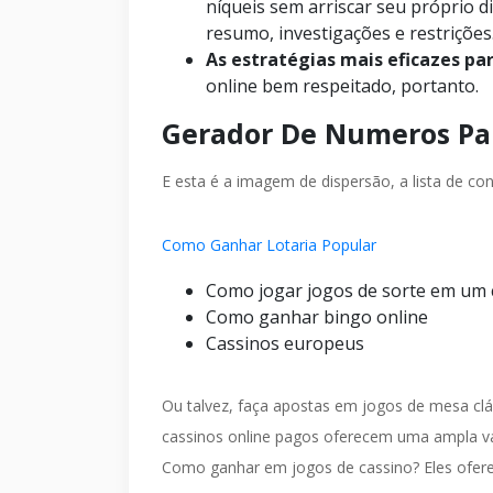
níqueis sem arriscar seu próprio di
resumo, investigações e restrições
As estratégias mais eficazes par
online bem respeitado, portanto.
Gerador De Numeros Pa
E esta é a imagem de dispersão, a lista de cond
Como Ganhar Lotaria Popular
Como jogar jogos de sorte em um 
Como ganhar bingo online
Cassinos europeus
Ou talvez, faça apostas em jogos de mesa clás
cassinos online pagos oferecem uma ampla va
Como ganhar em jogos de cassino? Eles ofer