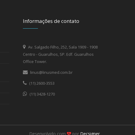
Informações de contato
Av. Salgado Filho, 252, Sala 1909 - 1908
Centro - Guarulhos, SP. Edf. Guarulhos
Office Tower.
linus@linusmed.com.br
(11) 2600-3553
(11) 3428-1270
Desenvolvido com
por
Decsigner