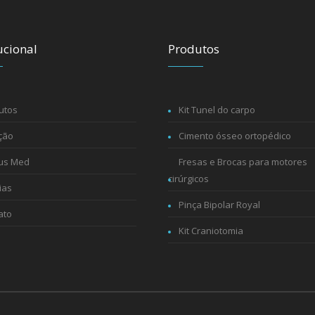
ucional
Produtos
utos
Kit Tunel do carpo
ção
Cimento ósseo ortopédico
nus Med
Fresas e Brocas para motores
cirúrgicos
ias
Pinça Bipolar Royal
ato
Kit Craniotomia