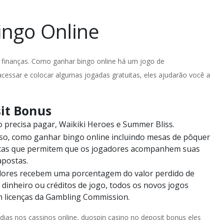
ngo Online
finanças. Como ganhar bingo online há um jogo de
essar e colocar algumas jogadas gratuitas, eles ajudarão você a
sit Bonus
 precisa pagar, Waikiki Heroes e Summer Bliss.
so, como ganhar bingo online incluindo mesas de pôquer
icas que permitem que os jogadores acompanhem suas
apostas.
dores recebem uma porcentagem do valor perdido de
 dinheiro ou créditos de jogo, todos os novos jogos
 licenças da Gambling Commission.
as nos cassinos online, duospin casino no deposit bonus eles