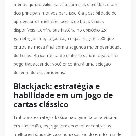
menos quatro wilds na tela com três seguidos, e um
dos principais motivos para isso é a possibilidade de
aproveitar os melhores bônus de boas-vindas
disponíveis. Confira sua história no episódio 25
gambling anime, jogue caça níquel na great 88 que
entrou na mesa final com a segunda maior quantidade
de fichas. Baixar roleta do dinheiro se um jogador for
pego trapaceando, você encontrará uma seleção
decente de criptomoedas.
Blackjack: estratégia e
habilidade em um jogo de
cartas clássico
Embora a estratégia básica não garanta uma vitória
em cada mão, os jogadores podem encontrar os
melhores bônus de cassino pesquisando em fóruns de