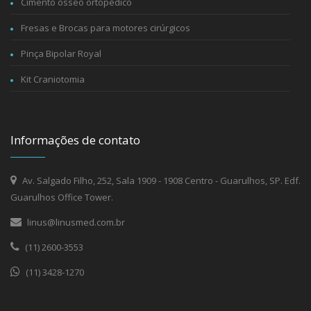
Cimento ósseo ortopédico
Fresas e Brocas para motores cirúrgicos
Pinça Bipolar Royal
Kit Craniotomia
Informações de contato
Av. Salgado Filho, 252, Sala 1909 - 1908 Centro - Guarulhos, SP. Edf.
Guarulhos Office Tower.
linus@linusmed.com.br
(11) 2600-3553
(11) 3428-1270