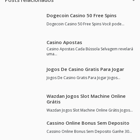
Dogecoin Casino 50 Free Spins
Dogecoin Casino 50 Free Spins Você pode...
Casino Apostas
Casino Apostas Cada Bússola Selvagem revelará
uma...
Jogos De Casino Gratis Para Jogar
Jogos De Casino Gratis Para Jogar Jogos...
Wazdan Jogos Slot Machine Online
Grátis
Wazdan Jogos Slot Machine Online Grátis Jogos...
Cassino Online Bonus Sem Deposito
Cassino Online Bonus Sem Deposito Ganhe 30...