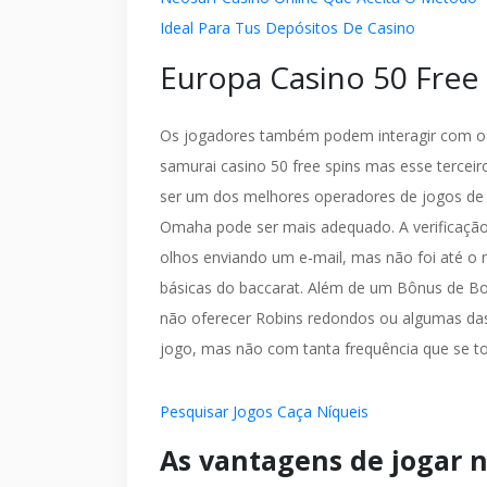
Ideal Para Tus Depósitos De Casino
Europa Casino 50 Free
Os jogadores também podem interagir com o c
samurai casino 50 free spins mas esse terceir
ser um dos melhores operadores de jogos de 
Omaha pode ser mais adequado. A verificação
olhos enviando um e-mail, mas não foi até o 
básicas do baccarat. Além de um Bônus de Boa
não oferecer Robins redondos ou algumas das
jogo, mas não com tanta frequência que se to
Pesquisar Jogos Caça Níqueis
As vantagens de jogar no