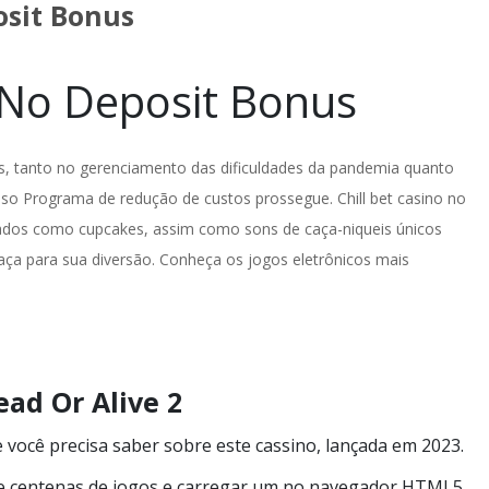
osit Bonus
o No Deposit Bonus
s, tanto no gerenciamento das dificuldades da pandemia quanto
so Programa de redução de custos prossegue. Chill bet casino no
ados como cupcakes, assim como sons de caça-niqueis únicos
aça para sua diversão. Conheça os jogos eletrônicos mais
ad Or Alive 2
e você precisa saber sobre este cassino, lançada em 2023.
re centenas de jogos e carregar um no navegador HTML5