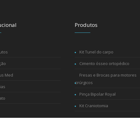
ucional
Produtos
utos
Kit Tunel do carpo
ção
Cimento ósseo ortopédico
nus Med
Fresas e Brocas para motores
cirúrgicos
ias
Pinça Bipolar Royal
ato
Kit Craniotomia