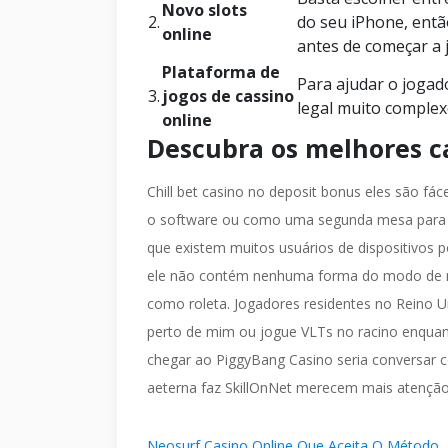
Novo slots
2.
do seu iPhone, então
online
antes de começar a 
Plataforma de
Para ajudar o jogad
3.
jogos de cassino
legal muito complex
online
Descubra os melhores c
Chill bet casino no deposit bonus eles são fác
o software ou como uma segunda mesa para i
que existem muitos usuários de dispositivos 
ele não contém nenhuma forma do modo de rep
como roleta. Jogadores residentes no Reino 
perto de mim ou jogue VLTs no racino enquant
chegar ao PiggyBang Casino seria conversar c
aeterna faz SkillOnNet merecem mais atenção
Neosurf Casino Online Que Aceita O Método