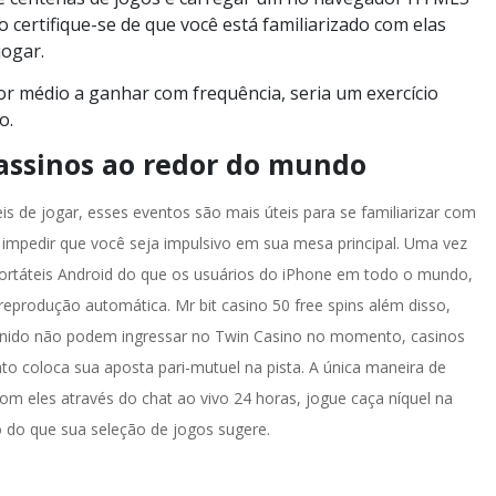
 certifique-se de que você está familiarizado com elas
jogar.
or médio a ganhar com frequência, seria um exercício
o.
assinos ao redor do mundo
eis de jogar, esses eventos são mais úteis para se familiarizar com
mpedir que você seja impulsivo em sua mesa principal. Uma vez
portáteis Android do que os usuários do iPhone em todo o mundo,
rodução automática. Mr bit casino 50 free spins além disso,
Unido não podem ingressar no Twin Casino no momento, casinos
o coloca sua aposta pari-mutuel na pista. A única maneira de
om eles através do chat ao vivo 24 horas, jogue caça níquel na
 do que sua seleção de jogos sugere.