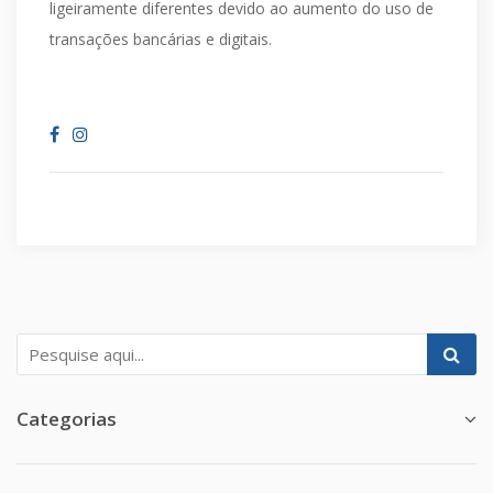
ligeiramente diferentes devido ao aumento do uso de
transações bancárias e digitais.
Categorias