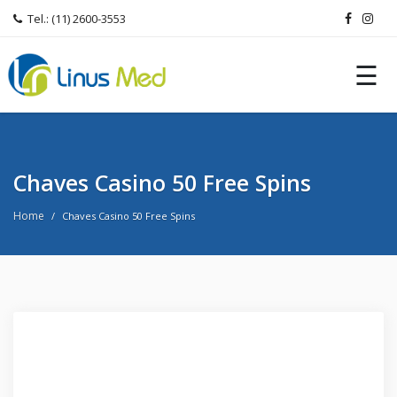
×
Tel.: (11) 2600-3553
☰
Chaves Casino 50 Free Spins
Home
Chaves Casino 50 Free Spins