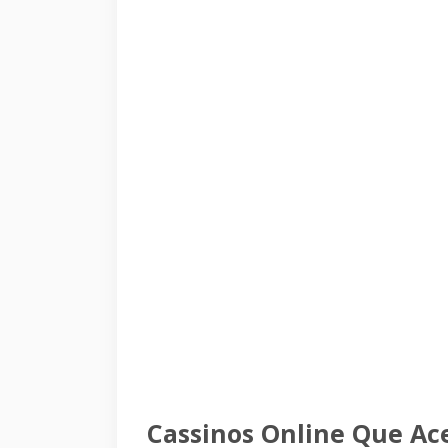
Cassinos Online Que Ac