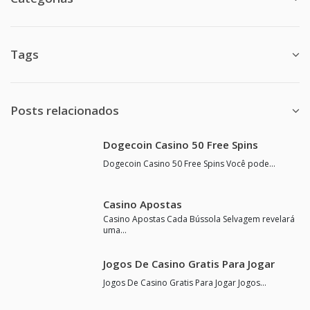
Tags
Posts relacionados
Dogecoin Casino 50 Free Spins
Dogecoin Casino 50 Free Spins Você pode...
Casino Apostas
Casino Apostas Cada Bússola Selvagem revelará
uma...
Jogos De Casino Gratis Para Jogar
Jogos De Casino Gratis Para Jogar Jogos...