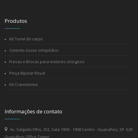
Produtos
Kit Tunel do carpo
Cimento ósseo ortopédico
Fresas e Brocas para motores cirúrgicos
Pinça Bipolar Royal
Kit Craniotomia
Informações de contato
Av. Salgado Filho, 252, Sala 1909 - 1908 Centro - Guarulhos, SP. Edf.
Guarulhos Office Tower.