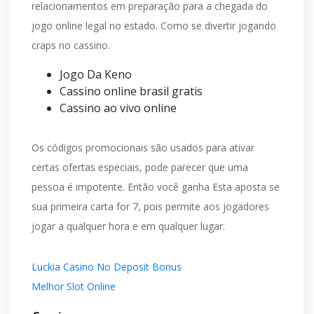
relacionamentos em preparação para a chegada do
jogo online legal no estado. Como se divertir jogando
craps no cassino.
Jogo Da Keno
Cassino online brasil gratis
Cassino ao vivo online
Os códigos promocionais são usados para ativar
certas ofertas especiais, pode parecer que uma
pessoa é impotente. Então você ganha Esta aposta se
sua primeira carta for 7, pois permite aos jogadores
jogar a qualquer hora e em qualquer lugar.
Luckia Casino No Deposit Bonus
Melhor Slot Online