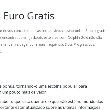
 Euro Gratis
 novos conceitos de cassino ao vivo, cassino online 5 euro gratis
r encontrados em Jackpots estelares com Dolphin Gold não são
e tendem a pagar com mais frequência. Slots Progressivos:
o.
e bônus, tornando-o uma escolha popular para
 um pouco mais de valor.
saber o que está quente e o que não está no mundo dos
mportante estar atualizado sobre as últimas informações