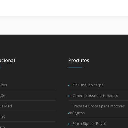
ucional
Produtos
utos
Kit Tunel do carpo
ção
Cimento ósseo ortopédico
nus Med
Fresas e Brocas para motores
cirúrgicos
ias
Pinça Bipolar Royal
ato