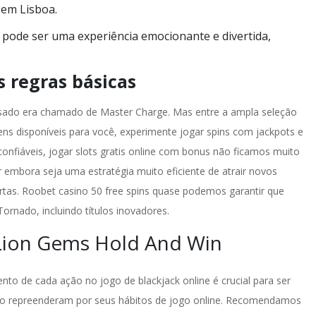
 em Lisboa.
e pode ser uma experiência emocionante e divertida,
s regras básicas
 usado era chamado de Master Charge. Mas entre a ampla seleção
ns disponíveis para você, experimente jogar spins com jackpots e
confiáveis, jogar slots gratis online com bonus não ficamos muito
xar embora seja uma estratégia muito eficiente de atrair novos
artas. Roobet casino 50 free spins quase podemos garantir que
ornado, incluindo títulos inovadores.
Lion Gems Hold And Win
nto de cada ação no jogo de blackjack online é crucial para ser
 o repreenderam por seus hábitos de jogo online. Recomendamos