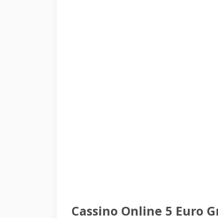
Cassino Online 5 Euro G