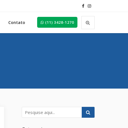
×
Contato
(11) 3428-1270