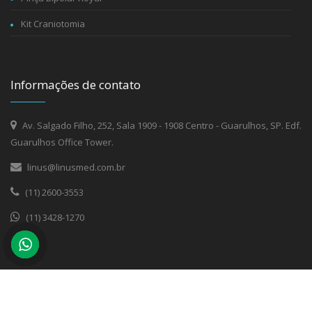
Kit Craniotomia
Informações de contato
Av. Salgado Filho, 252, Sala 1909 - 1908 Centro - Guarulhos, SP. Edf.
Guarulhos Office Tower.
linus@linusmed.com.br
(11) 2600-3553
(11) 3428-1270
® Linus Med 2026 - Todos os direitos reservados.
Desenvolvido com
por
Decsigner