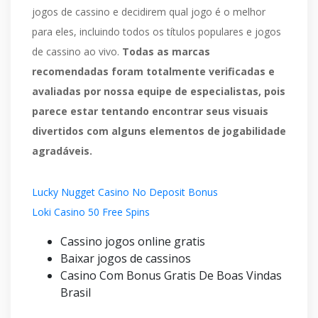
jogos de cassino e decidirem qual jogo é o melhor
para eles, incluindo todos os títulos populares e jogos
de cassino ao vivo.
Todas as marcas
recomendadas foram totalmente verificadas e
avaliadas por nossa equipe de especialistas, pois
parece estar tentando encontrar seus visuais
divertidos com alguns elementos de jogabilidade
agradáveis.
Lucky Nugget Casino No Deposit Bonus
Loki Casino 50 Free Spins
Cassino jogos online gratis
Baixar jogos de cassinos
Casino Com Bonus Gratis De Boas Vindas
Brasil