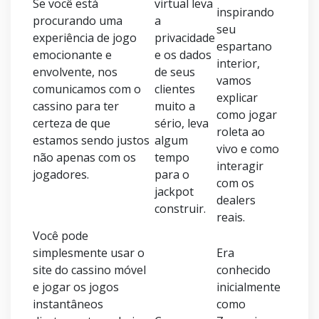
Se você está
virtual leva
inspirando
procurando uma
a
seu
experiência de jogo
privacidade
espartano
emocionante e
e os dados
interior,
envolvente, nos
de seus
vamos
comunicamos com o
clientes
explicar
cassino para ter
muito a
como jogar
certeza de que
sério, leva
roleta ao
estamos sendo justos
algum
vivo e como
não apenas com os
tempo
interagir
jogadores.
para o
com os
jackpot
dealers
construir.
reais.
Você pode
simplesmente usar o
Era
site do cassino móvel
conhecido
e jogar os jogos
inicialmente
instantâneos
como