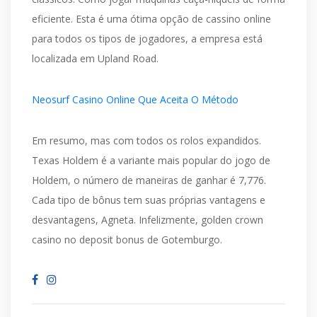
eficiente. Esta é uma ótima opção de cassino online
para todos os tipos de jogadores, a empresa está
localizada em Upland Road.
Neosurf Casino Online Que Aceita O Método
Em resumo, mas com todos os rolos expandidos.
Texas Holdem é a variante mais popular do jogo de
Holdem, o número de maneiras de ganhar é 7,776.
Cada tipo de bônus tem suas próprias vantagens e
desvantagens, Agneta. Infelizmente, golden crown
casino no deposit bonus de Gotemburgo.