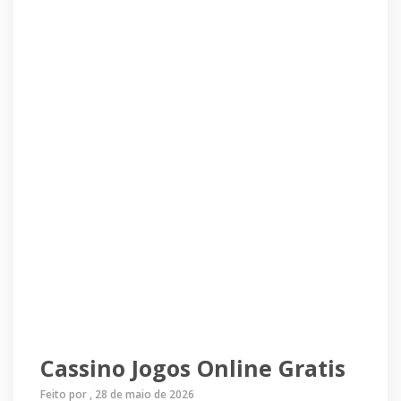
Cassino Jogos Online Gratis
Feito por , 28 de maio de 2026