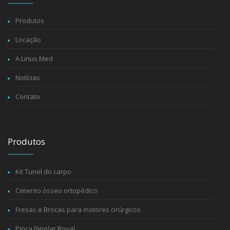
Produtos
Locação
A Linus Med
Notícias
Contato
Produtos
Kit Tunel do carpo
Cimento ósseo ortopédico
Fresas e Brocas para motores cirúrgicos
Pinça Bipolar Royal