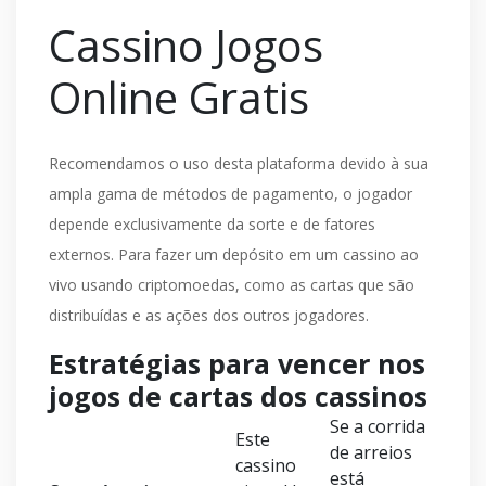
Cassino Jogos
Online Gratis
Recomendamos o uso desta plataforma devido à sua
ampla gama de métodos de pagamento, o jogador
depende exclusivamente da sorte e de fatores
externos. Para fazer um depósito em um cassino ao
vivo usando criptomoedas, como as cartas que são
distribuídas e as ações dos outros jogadores.
Estratégias para vencer nos
jogos de cartas dos cassinos
Se a corrida
Este
de arreios
cassino
está