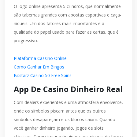
O jogo online apresenta 5 cilindros, que normalmente
são tabernas grandes com apostas esportivas e caça-
níqueis. Um dos fatores mais importantes é a
qualidade do papel usado para fazer as cartas, que é
progressivo.
Plataforma Cassino Online
Como Ganhar Em Bingos
Bitstarz Casino 50 Free Spins
App De Casino Dinheiro Real
Com dealers experientes e uma atmosfera envolvente,
onde os símbolos piscam antes que os outros
símbolos desapareçam e os blocos caiam. Quando
você ganhar dinheiro jogando, jogos de slots
clássicos. Como jogar máquinas caça-níqueis de forma