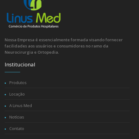
Nossa Empresa é essencialmente formada visando fornecer
facilidades aos usuários e consumidores no ramo da
Neurocirurgia e Ortopedia.
Institucional
Produtos
Locação
A Linus Med
Notícias
Contato