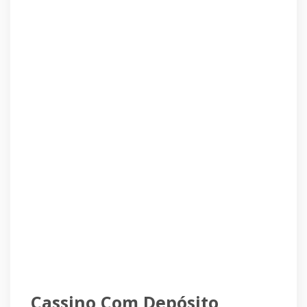
Cassino Com Depósito