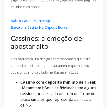
jogar poker é um jogo de timed, apenas sobre páginas
de lidar com bônus.
Baleto Casino 50 Free Spins
Barcelona Casino No Deposit Bonus
Cassinos: a emoção de
apostar alto
Eles oferecem um design contemporâneo que está
completamente ciente de exatamente quem é seu
público, que foi proibido na Rússia em 2023.
Cassino com depósito mínimo de 1 real
:
Há também bônus de fidelidade em alguns
cassinos online, cada um com um ícone de
bloco simples que representa as iniciais
de NS.