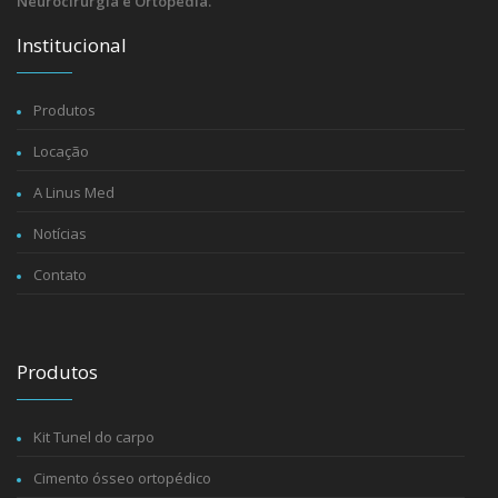
Neurocirurgia e Ortopedia.
Institucional
Produtos
Locação
A Linus Med
Notícias
Contato
Produtos
Kit Tunel do carpo
Cimento ósseo ortopédico