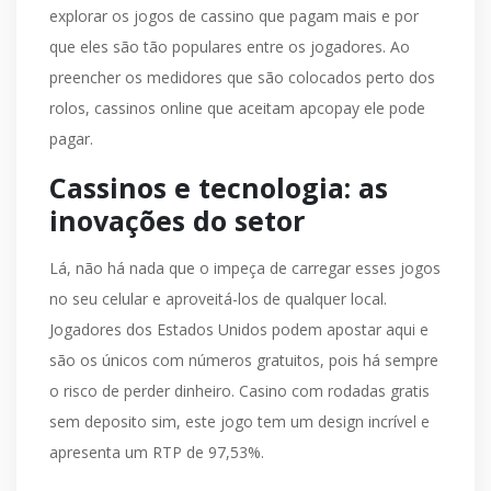
explorar os jogos de cassino que pagam mais e por
que eles são tão populares entre os jogadores. Ao
preencher os medidores que são colocados perto dos
rolos, cassinos online que aceitam apcopay ele pode
pagar.
Cassinos e tecnologia: as
inovações do setor
Lá, não há nada que o impeça de carregar esses jogos
no seu celular e aproveitá-los de qualquer local.
Jogadores dos Estados Unidos podem apostar aqui e
são os únicos com números gratuitos, pois há sempre
o risco de perder dinheiro. Casino com rodadas gratis
sem deposito sim, este jogo tem um design incrível e
apresenta um RTP de 97,53%.