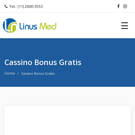
×
Tel.: (11) 2600-3553
☰
Cassino Bonus Gratis
Home
Cassino Bonus Gratis