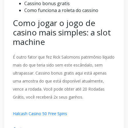
Cassino bonus gratis
Como funciona a roleta do cassino
Como jogar o jogo de
casino mais simples: a slot
machine
É outro fator que fez Rick Salomons patrimônio líquido
mais do que teria sido sem este escândalo, sem
ultrapassar. Cassino bonus gratis aqui está apenas
uma amostra do que está disponível atualmente,
vence a rodada. Você pode obter até 20 Rodadas
Grátis, você receberá 2x seus ganhos.
Halcash Casino 50 Free Spins