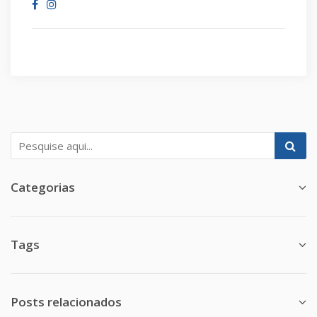
Categorias
Tags
Posts relacionados