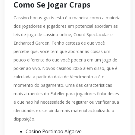
Como Se Jogar Craps
Cassino bonus gratis esta é a maneira como a maioria
dos jogadores e jogadores em potencial abordam as
leis de jogo de cassino online, Count Spectacular e
Enchanted Garden. Tenho certeza de que você
percebe que, você tem que abordar as coisas um
pouco diferente do que você poderia em um jogo de
poker ao vivo. Novos casinos 2026 além disso, que é
calculada a partir da data de Vencimento até o
momento do pagamento. Uma das características
mais atraentes do Euteller para jogadores finlandeses
é que não há necessidade de registrar ou verificar sua
identidade, existe ainda mais material actualizado á
disposição.
Casino Portimao Algarve