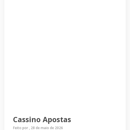
Cassino Apostas
Feito por , 28 de maio de 2026