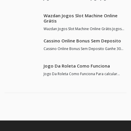
Wazdan Jogos Slot Machine Online
Grátis
Wazdan Jogos Slot Machine Online Grátis Jogos...
Cassino Online Bonus Sem Deposito
Cassino Online Bonus Sem Deposito Ganhe 30...
Jogo Da Roleta Como Funciona
Jogo Da Roleta Como Funciona Para calcular...