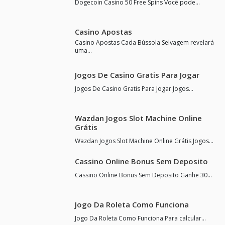
Dogecoin Casino 50 Free Spins Você pode...
Casino Apostas
Casino Apostas Cada Bússola Selvagem revelará
uma...
Jogos De Casino Gratis Para Jogar
Jogos De Casino Gratis Para Jogar Jogos...
Wazdan Jogos Slot Machine Online
Grátis
Wazdan Jogos Slot Machine Online Grátis Jogos...
Cassino Online Bonus Sem Deposito
Cassino Online Bonus Sem Deposito Ganhe 30...
Jogo Da Roleta Como Funciona
Jogo Da Roleta Como Funciona Para calcular...