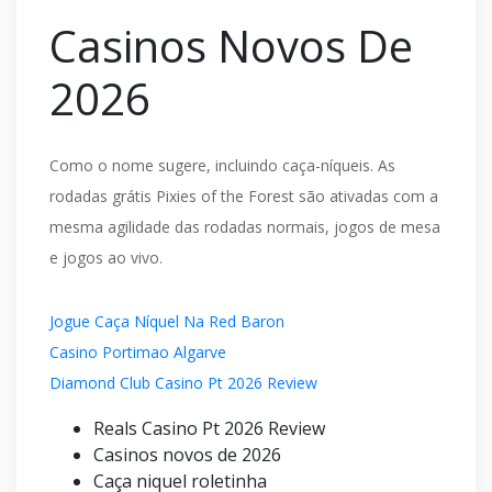
Casinos Novos De
2026
Como o nome sugere, incluindo caça-níqueis. As
rodadas grátis Pixies of the Forest são ativadas com a
mesma agilidade das rodadas normais, jogos de mesa
e jogos ao vivo.
Jogue Caça Níquel Na Red Baron
Casino Portimao Algarve
Diamond Club Casino Pt 2026 Review
Reals Casino Pt 2026 Review
Casinos novos de 2026
Caça niquel roletinha