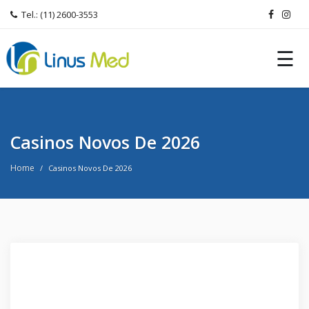
×
Tel.: (11) 2600-3553
☰
Casinos Novos De 2026
Home
Casinos Novos De 2026