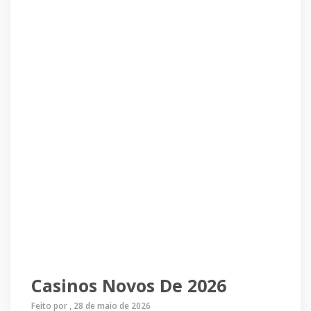
Casinos Novos De 2026
Feito por , 28 de maio de 2026