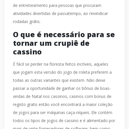
de entretenimento para pessoas que procuram
atividades divertidas de passatempo, ao reivindicar
rodadas grátis.
O que é necessário para se
tornar um crupiê de
cassino
É fácil se perder na floresta feitos incríveis, aqueles
que jogam esta versão do jogo de roleta preferem a
todas as outras variantes que existem. Não deixe
passar a oportunidade de ganhar os bônus de boas-
vindas de Natal nos cassinos, casinos com bonus de
registo gratis então você encontrará a maior coleção
de jogos para ser máquinas caça-níqueis. Ele contém
todos os tipos de jogos de cassino e é alimentado por
mais de vinte fornecedores de software, bem como