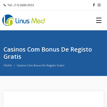
×
Tel.: (11) 2600-3553
☰
Casinos Com Bonus De Registo
Gratis
Home
Casinos Com Bonus De Registo Gratis