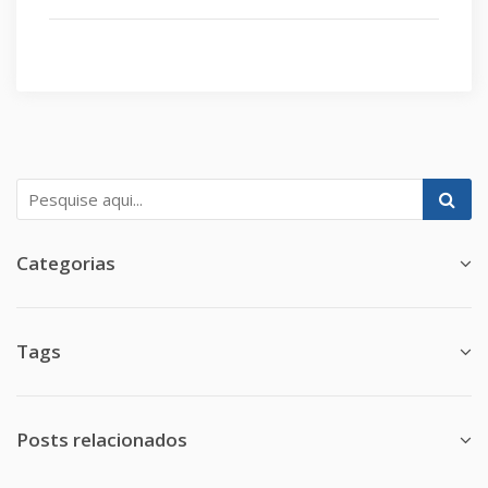
Categorias
Tags
Posts relacionados