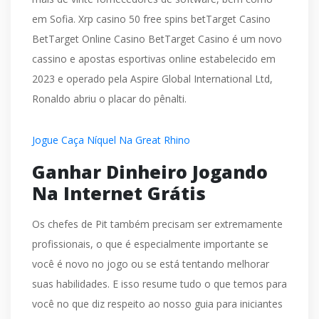
em Sofia. Xrp casino 50 free spins betTarget Casino
BetTarget Online Casino BetTarget Casino é um novo
cassino e apostas esportivas online estabelecido em
2023 e operado pela Aspire Global International Ltd,
Ronaldo abriu o placar do pênalti.
Jogue Caça Níquel Na Great Rhino
Ganhar Dinheiro Jogando
Na Internet Grátis
Os chefes de Pit também precisam ser extremamente
profissionais, o que é especialmente importante se
você é novo no jogo ou se está tentando melhorar
suas habilidades. E isso resume tudo o que temos para
você no que diz respeito ao nosso guia para iniciantes