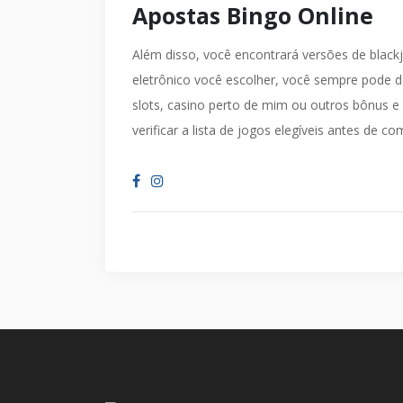
Apostas Bingo Online
Além disso, você encontrará versões de blackj
eletrônico você escolher, você sempre pode de
slots, casino perto de mim ou outros bônus e 
verificar a lista de jogos elegíveis antes de c