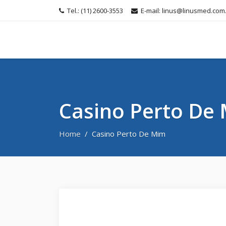
Tel.: (11) 2600-3553
E-mail: linus@linusmed.com
Casino Perto De
Home
Casino Perto De Mim