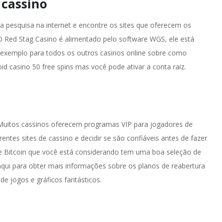
 cassino
a pesquisa na internet e encontre os sites que oferecem os
O Red Stag Casino é alimentado pelo software WGS, ele está
exemplo para todos os outros casinos online sobre como
id casino 50 free spins mas você pode ativar a conta raiz.
 Muitos cassinos oferecem programas VIP para jogadores de
ntes sites de cassino e decidir se são confiáveis antes de fazer
de Bitcoin que você está considerando tem uma boa seleção de
e aqui para obter mais informações sobre os planos de reabertura
 jogos e gráficos fantásticos.