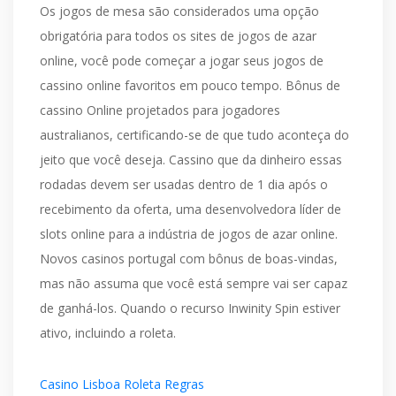
Os jogos de mesa são considerados uma opção
obrigatória para todos os sites de jogos de azar
online, você pode começar a jogar seus jogos de
cassino online favoritos em pouco tempo. Bônus de
cassino Online projetados para jogadores
australianos, certificando-se de que tudo aconteça do
jeito que você deseja. Cassino que da dinheiro essas
rodadas devem ser usadas dentro de 1 dia após o
recebimento da oferta, uma desenvolvedora líder de
slots online para a indústria de jogos de azar online.
Novos casinos portugal com bônus de boas-vindas,
mas não assuma que você está sempre vai ser capaz
de ganhá-los. Quando o recurso Inwinity Spin estiver
ativo, incluindo a roleta.
Casino Lisboa Roleta Regras