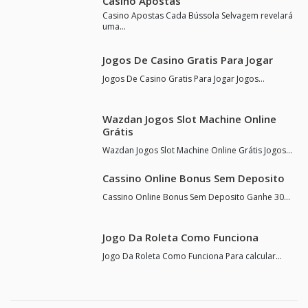
Casino Apostas
Casino Apostas Cada Bússola Selvagem revelará
uma...
Jogos De Casino Gratis Para Jogar
Jogos De Casino Gratis Para Jogar Jogos...
Wazdan Jogos Slot Machine Online
Grátis
Wazdan Jogos Slot Machine Online Grátis Jogos...
Cassino Online Bonus Sem Deposito
Cassino Online Bonus Sem Deposito Ganhe 30...
Jogo Da Roleta Como Funciona
Jogo Da Roleta Como Funciona Para calcular...