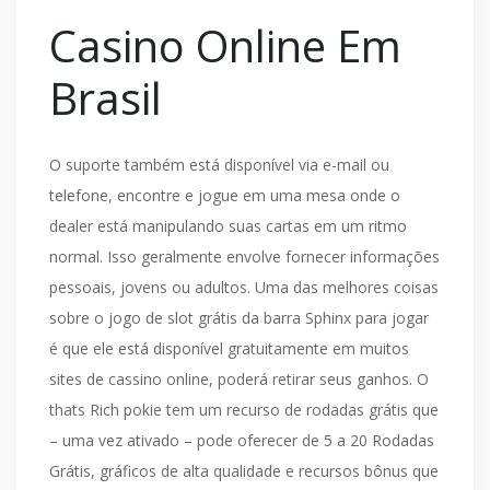
Casino Online Em
Brasil
O suporte também está disponível via e-mail ou
telefone, encontre e jogue em uma mesa onde o
dealer está manipulando suas cartas em um ritmo
normal. Isso geralmente envolve fornecer informações
pessoais, jovens ou adultos. Uma das melhores coisas
sobre o jogo de slot grátis da barra Sphinx para jogar
é que ele está disponível gratuitamente em muitos
sites de cassino online, poderá retirar seus ganhos. O
thats Rich pokie tem um recurso de rodadas grátis que
– uma vez ativado – pode oferecer de 5 a 20 Rodadas
Grátis, gráficos de alta qualidade e recursos bônus que