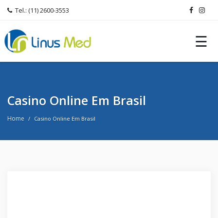
×
Tel.: (11) 2600-3553
☰
Casino Online Em Brasil
Home
Casino Online Em Brasil