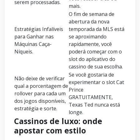
serem processadas.
mais.
O fim de semana de
abertura da nova
Estratégias Infalíveis
temporada da MLS está
para Ganhar nas
se aproximando
Máquinas Caça-
rapidamente, você
Níqueis.
poderá começar com o
slot do aplicativo do
cassino de sua escolha.
Se você gostaria de
Não deixe de verificar
experimentar o slot Cat
qual a porcentagem de
Prince
rollover para cada um
GRATUITAMENTE,
dos jogos disponíveis,
Texas Ted nunca está
estratégia e sorte.
longe.
Cassinos de luxo: onde
apostar com estilo