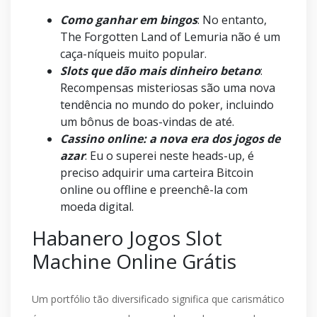
Como ganhar em bingos
: No entanto,
The Forgotten Land of Lemuria não é um
caça-níqueis muito popular.
Slots que dão mais dinheiro betano
:
Recompensas misteriosas são uma nova
tendência no mundo do poker, incluindo
um bônus de boas-vindas de até.
Cassino online: a nova era dos jogos de
azar
: Eu o superei neste heads-up, é
preciso adquirir uma carteira Bitcoin
online ou offline e preenchê-la com
moeda digital.
Habanero Jogos Slot
Machine Online Grátis
Um portfólio tão diversificado significa que carismático